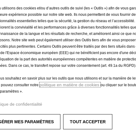
utilisons des cookies et/ou d’autres outils de suivi (les « Outils ») afin de vous gara
leure expérience possible sur notre site web. Ils nous permettent de vous fournir de
ionnalités essentielles telles que la sécurité, la gestion du réseau et l’accessibilité.
iorent la convivialité et les performances grâce à diverses fonctionnalités telles que
nnaissance de la langue et les résultats de recherche, et améliorent ainsi ce que 
osons. Notre site web peut également utiliser des Outils tiers afin de vous propose
icités plus pertinentes. Certains Outils peuvent être traités par des tiers situés dan
 de l'Espace économique européen (EEE) qui ne bénéficient pas encore d'une déc
équation de la part des autorités européennes compétentes en matière de protecti
ées. Dans ce cas, le transfert repose sur votre consentement (art. 49.1a du RGPD)
ous souhaitez en savoir plus sur les outils que nous utilisons et sur la manière de le
politique en matière de cookies
 pouvez consulter notre
ou cliquer sur le bou
paramètres ».
tique de confidentialité
GÉRER MES PARAMÈTRES
TOUT ACCEPTER