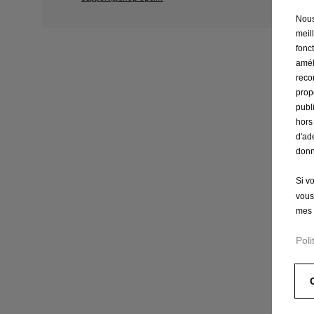
Nous 
meil
fonct
amél
reco
prop
publ
hors
d'ad
donn
Si v
vous
mes 
Poli