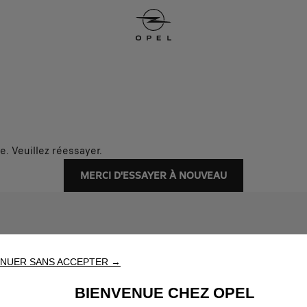
. Veuillez réessayer.
MERCI D'ESSAYER À NOUVEAU
NUER SANS ACCEPTER →
BIENVENUE CHEZ OPEL