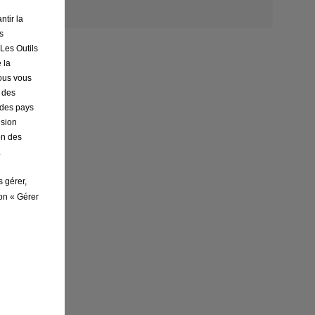
ntir la
s
 Les Outils
 la
nous vous
r des
s des pays
ision
on des
.
s gérer,
ton « Gérer