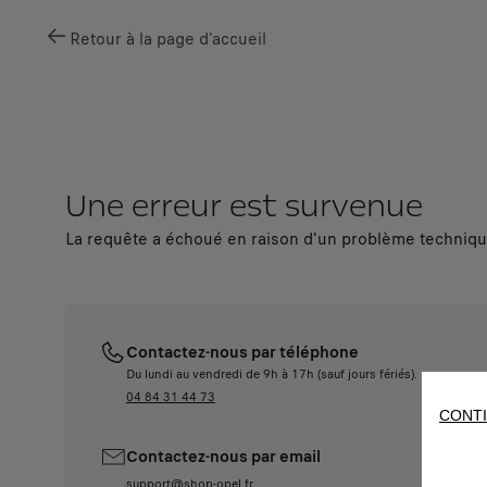
Retour à la page d'accueil
Une erreur est survenue
La requête a échoué en raison d'un problème technique
Contactez-nous par téléphone
Du lundi au vendredi de 9h à 17h (sauf jours fériés).
04 84 31 44 73
CONTI
Contactez-nous par email
support@shop-opel.fr