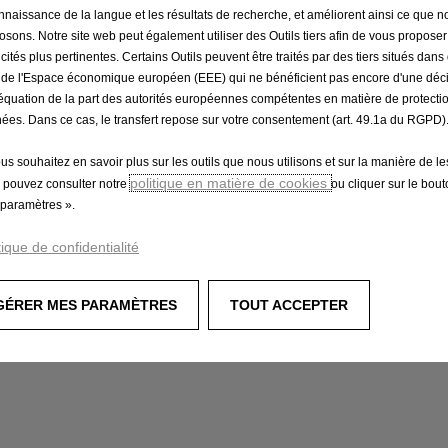
nnaissance de la langue et les résultats de recherche, et améliorent ainsi ce que 
osons. Notre site web peut également utiliser des Outils tiers afin de vous propose
icités plus pertinentes. Certains Outils peuvent être traités par des tiers situés dan
 a client-side exception has occurred (see the browser console for
 de l'Espace économique européen (EEE) qui ne bénéficient pas encore d'une déc
équation de la part des autorités européennes compétentes en matière de protecti
ées. Dans ce cas, le transfert repose sur votre consentement (art. 49.1a du RGPD)
ous souhaitez en savoir plus sur les outils que nous utilisons et sur la manière de le
politique en matière de cookies
 pouvez consulter notre
ou cliquer sur le bou
paramètres ».
tique de confidentialité
GÉRER MES PARAMÈTRES
TOUT ACCEPTER