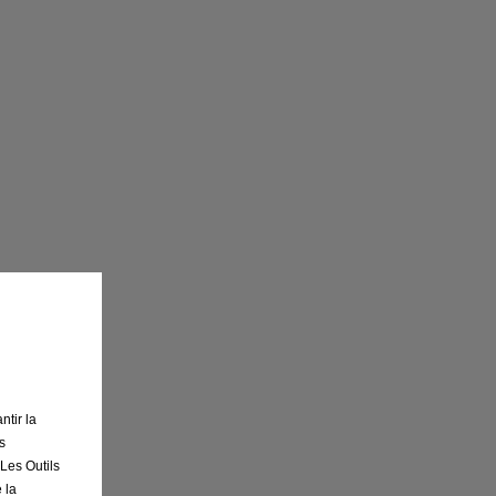
ntir la
s
 Les Outils
 la