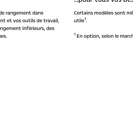
 de rangement dans
Certains modèles sont mê
1
 et vos outils de travail,
utile
.
ngement inférieurs, des
1
ues.
En option, selon le mar