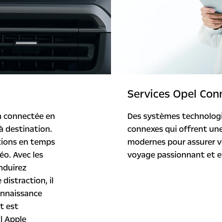
Services Opel Con
n connectée en
Des systèmes technologiq
à destination.
connexes qui offrent une
tions en temps
modernes pour assurer vo
éo. Avec les
voyage passionnant et e
nduirez
istraction, il
connaissance
t est
l Apple