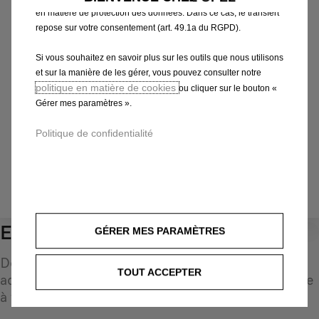
en matière de protection des données. Dans ce cas, le transfert
Choisissez la méthode pour identifier votre véhicule et
repose sur votre consentement (art. 49.1a du RGPD).
afficher les accessoires compatibles
Si vous souhaitez en savoir plus sur les outils que nous utilisons
Par N° d'immatriculation
et sur la manière de les gérer, vous pouvez consulter notre
Par modèle
politique en matière de cookies
ou cliquer sur le bouton «
Par N° de VIN
Gérer mes paramètres ».
Par N° d'immatriculation
*
Politique de confidentialité
IDENTIFIEZ VOTRE VÉHICULE
Echappement
GÉRER MES PARAMÈTRES
0
Découvrez une sélection d'accessoires d'origine
TOUT ACCEPTER
adaptés à votre véhicule et conçus pour répondre
à tous vos besoins