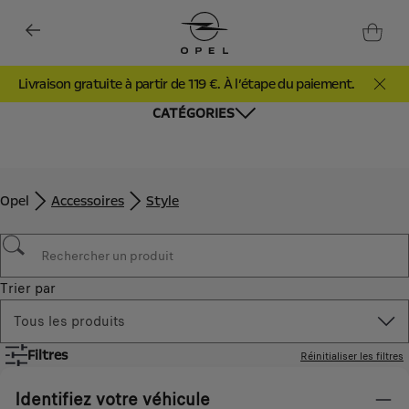
PROMO Barres de Toit - 20%. Du 1er Juin au 31 Aout
CATÉGORIES
Opel
Accessoires
Style
Trier par
Tous les produits
Filtres
Réinitialiser les filtres
Identifiez votre véhicule