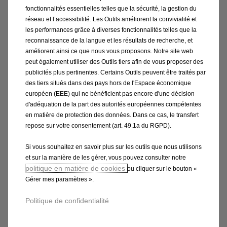
Price
Quantity
fonctionnalités essentielles telles que la sécurité, la gestion du
is
updated
réseau et l’accessibilité. Les Outils améliorent la convivialité et
Ajouter au panier
76,54
to:
les performances grâce à diverses fonctionnalités telles que la
reconnaissance de la langue et les résultats de recherche, et
€
1
améliorent ainsi ce que nous vous proposons. Notre site web
peut également utiliser des Outils tiers afin de vous proposer des
publicités plus pertinentes. Certains Outils peuvent être traités par
des tiers situés dans des pays hors de l'Espace économique
européen (EEE) qui ne bénéficient pas encore d'une décision
d'adéquation de la part des autorités européennes compétentes
en matière de protection des données. Dans ce cas, le transfert
repose sur votre consentement (art. 49.1a du RGPD).
Si vous souhaitez en savoir plus sur les outils que nous utilisons
et sur la manière de les gérer, vous pouvez consulter notre
politique en matière de cookies
ou cliquer sur le bouton «
Gérer mes paramètres ».
Code 98443888XS
DECORS ADHESIFS - GREY
Politique de confidentialité
Livraison :
13/08