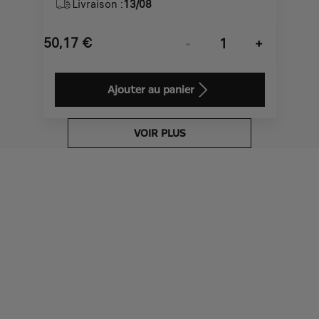
Livraison :
13/08
50,17
€
-
+
Price
Quantity
is
updated
Ajouter au panier
50,17
to:
€
1
VOIR PLUS