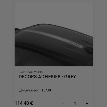
€
1
Code 98446201XS
DECORS ADHESIFS - GREY
Livraison :
13/08
114,40
€
-
+