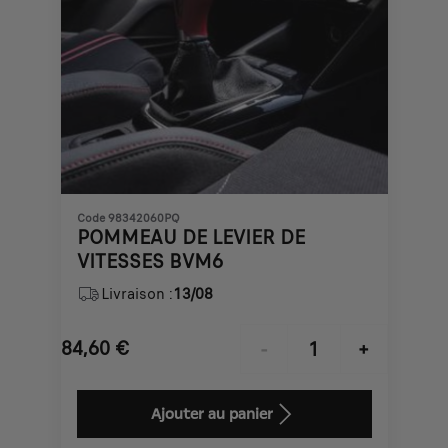
Code 98342060PQ
POMMEAU DE LEVIER DE
VITESSES BVM6
Livraison :
13/08
84,60
€
-
+
Price
Quantity
is
updated
Ajouter au panier
84,60
to: