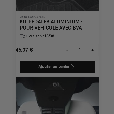
Code 1629067580
KIT PEDALES ALUMINIUM -
POUR VEHICULE AVEC BVA
Livraison :
13/08
46,07
€
-
+
Price
Quantity
is
updated
Ajouter au panier
46,07
to:
€
1