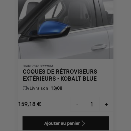
Code 98413999SM
COQUES DE RÉTROVISEURS
EXTÉRIEURS - KOBALT BLUE
Livraison :
13/08
159,18
€
-
+
Price
Quantity
is
updated
Ajouter au panier
159,18
to: