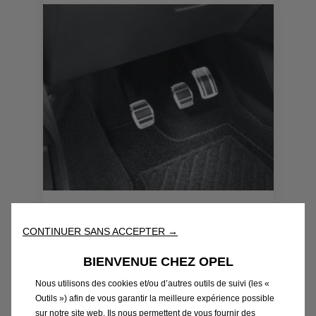
€
1
Code 1629068880
KIT PEDALES ALUMINIUM -
CONTINUER SANS ACCEPTER →
POUR VEHICULE AVEC BVM
Livraison :
13/08
BIENVENUE CHEZ OPEL
Nous utilisons des cookies et/ou d’autres outils de suivi (les «
76,54
€
-
+
Outils ») afin de vous garantir la meilleure expérience possible
sur notre site web. Ils nous permettent de vous fournir des