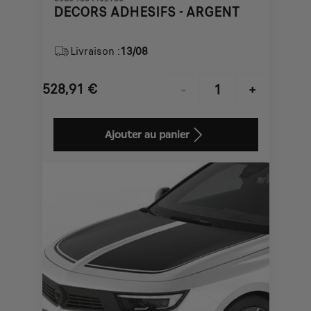
DECORS ADHESIFS - ARGENT
Livraison :
13/08
528,91
€
-
+
Price
Quantity
is
updated
Ajouter au panier
528,91
to:
€
1