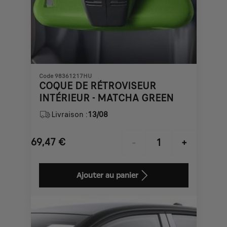
Code 98361217HU
COQUE DE RÉTROVISEUR
INTÉRIEUR - MATCHA GREEN
Livraison :
13/08
69,47
€
-
+
Price
Quantity
is
updated
Ajouter au panier
69,47
to:
€
1