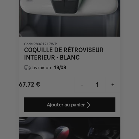
Code 98361217WP
COQUILLE DE RÉTROVISEUR
INTERIEUR - BLANC
Livraison :
13/08
67,72
€
-
+
Price
Quantity
is
updated
Ajouter au panier
67,72
to:
€
1