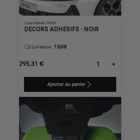
Code 98446199XK
DECORS ADHESIFS - NOIR
Livraison :
13/08
295,31
€
-
+
Price
Quantity
is
updated
Ajouter au panier
295,31
to:
€
1