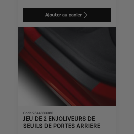
Price
Quantity
is
updated
Ajouter au panier
114,40
to:
€
1
Code 9844333380
JEU DE 2 ENJOLIVEURS DE
SEUILS DE PORTES ARRIERE