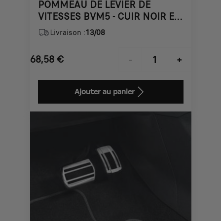
POMMEAU DE LEVIER DE
VITESSES BVM5 - CUIR NOIR ET
ALUMINIUM
Livraison :
13/08
68,58
€
-
+
Price
Quantity
is
updated
Ajouter au panier
68,58
to:
€
1