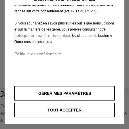
en matière de protection des données. Dans ce cas, le transfert
Choisissez la méthode pour identifier votre véhicule et
repose sur votre consentement (art. 49.1a du RGPD).
afficher les accessoires compatibles
Si vous souhaitez en savoir plus sur les outils que nous utilisons
Par N° d'immatriculation
et sur la manière de les gérer, vous pouvez consulter notre
Par modèle
politique en matière de cookies
ou cliquer sur le bouton «
Par N° de VIN
Gérer mes paramètres ».
Par N° d'immatriculation
*
Politique de confidentialité
IDENTIFIEZ VOTRE VÉHICULE
Jante tôle
GÉRER MES PARAMÈTRES
0
Découvrez une sélection d'accessoires d'origine
TOUT ACCEPTER
adaptés à votre véhicule et conçus pour répondre
à tous vos besoins