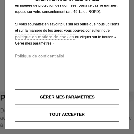
en matière de protection des données. Dans ce cas, le transfert
Choisissez la méthode pour identifier votre véhicule et
repose sur votre consentement (art. 49.1a du RGPD).
afficher les accessoires compatibles
Si vous souhaitez en savoir plus sur les outils que nous utilisons
Par N° d'immatriculation
et sur la manière de les gérer, vous pouvez consulter notre
Par modèle
politique en matière de cookies
ou cliquer sur le bouton «
Par N° de VIN
Gérer mes paramètres ».
Par N° d'immatriculation
*
Politique de confidentialité
IDENTIFIEZ VOTRE VÉHICULE
Porte-bagages
GÉRER MES PARAMÈTRES
0
Découvrez une sélection d'accessoires d'origine
TOUT ACCEPTER
adaptés à votre véhicule et conçus pour répondre
à tous vos besoins