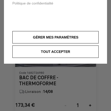
Politique de confidentialité
GÉRER MES PARAMÈTRES
TOUT ACCEPTER
Code 1682726980
BAC DE COFFRE -
THERMOFORME
Livraison :
14/08
173,34
€
-
+