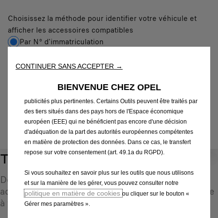
Nous utilisons des cookies et/ou d’autres outils de suivi (les «
Choisissez la méthode pour identifier votre véhicule et
Outils ») afin de vous garantir la meilleure expérience possible
afficher les accessoires compatibles
sur notre site web. Ils nous permettent de vous fournir des
Par N° d'immatriculation
fonctionnalités essentielles telles que la sécurité, la gestion du
réseau et l’accessibilité. Les Outils améliorent la convivialité et
Par modèle
les performances grâce à diverses fonctionnalités telles que la
Par N° de VIN
CONTINUER SANS ACCEPTER →
reconnaissance de la langue et les résultats de recherche, et
améliorent ainsi ce que nous vous proposons. Notre site web
Par N° d'immatriculation
*
BIENVENUE CHEZ OPEL
peut également utiliser des Outils tiers afin de vous proposer des
publicités plus pertinentes. Certains Outils peuvent être traités par
des tiers situés dans des pays hors de l'Espace économique
européen (EEE) qui ne bénéficient pas encore d'une décision
IDENTIFIEZ VOTRE VÉHICULE
d'adéquation de la part des autorités européennes compétentes
en matière de protection des données. Dans ce cas, le transfert
repose sur votre consentement (art. 49.1a du RGPD).
Tapis de sol
1
Si vous souhaitez en savoir plus sur les outils que nous utilisons
Découvrez une sélection d'accessoires d'origine
et sur la manière de les gérer, vous pouvez consulter notre
adaptés à votre véhicule et conçus pour répondre
politique en matière de cookies
ou cliquer sur le bouton «
à tous vos besoins
Gérer mes paramètres ».