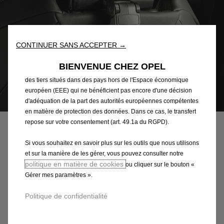
fonctionnalités essentielles telles que la sécurité, la gestion du
réseau et l’accessibilité. Les Outils améliorent la convivialité et
les performances grâce à diverses fonctionnalités telles que la
reconnaissance de la langue et les résultats de recherche, et
CONTINUER SANS ACCEPTER →
améliorent ainsi ce que nous vous proposons. Notre site web
peut également utiliser des Outils tiers afin de vous proposer des
BIENVENUE CHEZ OPEL
publicités plus pertinentes. Certains Outils peuvent être traités par
des tiers situés dans des pays hors de l'Espace économique
européen (EEE) qui ne bénéficient pas encore d'une décision
Code
9853937080
d'adéquation de la part des autorités européennes compétentes
en matière de protection des données. Dans ce cas, le transfert
ACCESSOIRES FLEXCONNECT
repose sur votre consentement (art. 49.1a du RGPD).
52,70 €
TTC/unité
Si vous souhaitez en savoir plus sur les outils que nous utilisons
P
et sur la manière de les gérer, vous pouvez consulter notre
politique en matière de cookies
r
ou cliquer sur le bouton «
-
+
Gérer mes paramètres ».
i
Q
c
AJOUTER AU PANIER
Politique de confidentialité
u
e
a
i
Livraison :
14/08
n