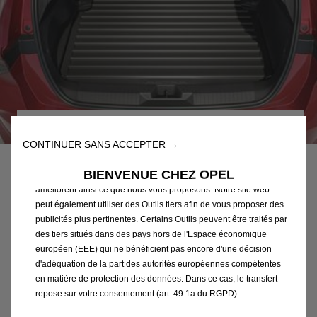
Nous utilisons des cookies et/ou d’autres outils de suivi (les «
Outils ») afin de vous garantir la meilleure expérience possible
sur notre site web. Ils nous permettent de vous fournir des
Code
1678161880
fonctionnalités essentielles telles que la sécurité, la gestion du
CONTINUER SANS ACCEPTER →
BAC DE COFFRE -
réseau et l’accessibilité. Les Outils améliorent la convivialité et
les performances grâce à diverses fonctionnalités telles que la
REVERSIBLE
BIENVENUE CHEZ OPEL
reconnaissance de la langue et les résultats de recherche, et
améliorent ainsi ce que nous vous proposons. Notre site web
peut également utiliser des Outils tiers afin de vous proposer des
88,09 €
TTC/unité
publicités plus pertinentes. Certains Outils peuvent être traités par
P
des tiers situés dans des pays hors de l'Espace économique
r
européen (EEE) qui ne bénéficient pas encore d'une décision
-
+
i
d'adéquation de la part des autorités européennes compétentes
Q
en matière de protection des données. Dans ce cas, le transfert
c
AJOUTER AU PANIER
u
repose sur votre consentement (art. 49.1a du RGPD).
e
a
i