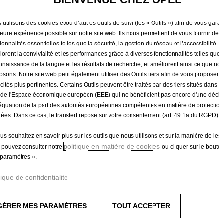
128,09 €
TTC/unité
P
utilisons des cookies et/ou d’autres outils de suivi (les « Outils ») afin de vous gara
leure expérience possible sur notre site web. Ils nous permettent de vous fournir de
r
-
+
Produit en rup
ionnalités essentielles telles que la sécurité, la gestion du réseau et l’accessibilité.
i
iorent la convivialité et les performances grâce à diverses fonctionnalités telles que
Q
c
nnaissance de la langue et les résultats de recherche, et améliorent ainsi ce que 
u
e
osons. Notre site web peut également utiliser des Outils tiers afin de vous propose
a
i
icités plus pertinentes. Certains Outils peuvent être traités par des tiers situés dan
Paiement en plusieurs fois
n
s
 de l'Espace économique européen (EEE) qui ne bénéficient pas encore d'une déc
t
1
équation de la part des autorités européennes compétentes en matière de protecti
i
ées. Dans ce cas, le transfert repose sur votre consentement (art. 49.1a du RGPD)
2
t
8
te parfaitement aux contours du coffre du véhicule pour le protég
ous souhaitez en savoir plus sur les outils que nous utilisons et sur la manière de le
y
,
politique en matière de cookies
 pouvez consulter notre
ou cliquer sur le bou
les objets de glisser.
u
0
paramètres ».
p
9
d
€
tique de confidentialité
a
T
t
T
GÉRER MES PARAMÈTRES
TOUT ACCEPTER
e
C