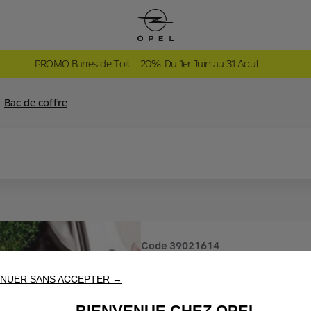
PROMO Barres de Toit - 20%. Du 1er Juin au 31 Aout
Bac de coffre
Code
39021614
BAC DE 
NUER SANS ACCEPTER →
BIENVENUE CHEZ OPEL