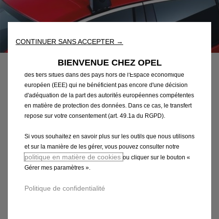
fonctionnalités essentielles telles que la sécurité, la gestion du
réseau et l’accessibilité. Les Outils améliorent la convivialité et
les performances grâce à diverses fonctionnalités telles que la
reconnaissance de la langue et les résultats de recherche, et
Code
39130718
CONTINUER SANS ACCEPTER →
améliorent ainsi ce que nous vous proposons. Notre site web
JEU DE 2 BARRES DE TOIT
peut également utiliser des Outils tiers afin de vous proposer des
BIENVENUE CHEZ OPEL
publicités plus pertinentes. Certains Outils peuvent être traités par
TRANSVERSALES
des tiers situés dans des pays hors de l'Espace économique
européen (EEE) qui ne bénéficient pas encore d'une décision
d'adéquation de la part des autorités européennes compétentes
256,90 €
O
205,51 €
en matière de protection des données. Dans ce cas, le transfert
TTC/unité
-20%
r
repose sur votre consentement (art. 49.1a du RGPD).
C
i
u
-
+
Si vous souhaitez en savoir plus sur les outils que nous utilisons
g
r
et sur la manière de les gérer, vous pouvez consulter notre
i
Q
Produit en rupture
r
politique en matière de cookies
ou cliquer sur le bouton «
n
u
e
Gérer mes paramètres ».
AJOUTER AU PANIER
a
a
n
l
n
Politique de confidentialité
t
p
Paiement en plusieurs fois
t
p
r
i
r