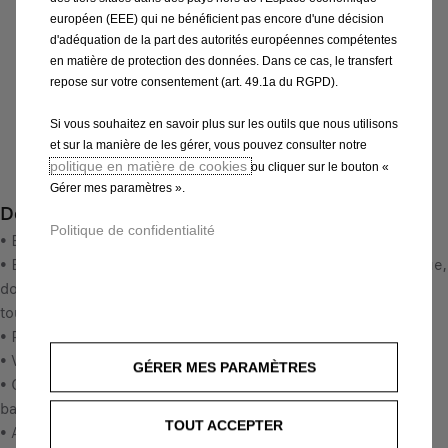
C
i
européen (EEE) qui ne bénéficient pas encore d'une décision
u
-
+
g
d'adéquation de la part des autorités européennes compétentes
r
en matière de protection des données. Dans ce cas, le transfert
i
Q
Produit en rupture
r
repose sur votre consentement (art. 49.1a du RGPD).
n
u
e
AJOUTER AU PANIER
a
a
n
Si vous souhaitez en savoir plus sur les outils que nous utilisons
l
n
t
et sur la manière de les gérer, vous pouvez consulter notre
p
Paiement en plusieurs fois
t
politique en matière de cookies
p
ou cliquer sur le bouton «
r
i
Gérer mes paramètres ».
r
i
Description
t
i
Politique de confidentialité
c
y
• Barres de toit en aluminium avec rails de toit (&DKK02)
c
e
u
• Barres de toit ovales en aluminium au design aérodynamique,
e
w
p
dotées du système T-Track pour une mise en place facile de
i
a
d
tous les articles de portage.
s
s
a
• Pose et dépose très aisées.
2
2
t
• Verrouillables
0
GÉRER MES PARAMÈTRES
5
e
• Charge maximale sur le toit : 60 kg (incluant le poids des
3
4
d
barres).
,
,
t
TOUT ACCEPTER
• Avec logo Opel.
3