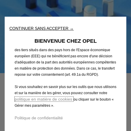
sur notre site web. Ils nous permettent de vous fournir des
fonctionnalités essentielles telles que la sécurité, la gestion du
réseau et l’accessibilité. Les Outils améliorent la convivialité et
les performances grâce à diverses fonctionnalités telles que la
reconnaissance de la langue et les résultats de recherche, et
CONTINUER SANS ACCEPTER →
améliorent ainsi ce que nous vous proposons. Notre site web
peut également utiliser des Outils tiers afin de vous proposer des
BIENVENUE CHEZ OPEL
publicités plus pertinentes. Certains Outils peuvent être traités par
des tiers situés dans des pays hors de l'Espace économique
européen (EEE) qui ne bénéficient pas encore d'une décision
d'adéquation de la part des autorités européennes compétentes
Code
13282996
en matière de protection des données. Dans ce cas, le transfert
KIT DE 4 CABOCHONS POUR
repose sur votre consentement (art. 49.1a du RGPD).
ROUES ALUMINIUM
Si vous souhaitez en savoir plus sur les outils que nous utilisons
et sur la manière de les gérer, vous pouvez consulter notre
politique en matière de cookies
ou cliquer sur le bouton «
2,11 €
TTC/unité
Gérer mes paramètres ».
P
r
-
+
Politique de confidentialité
i
Q
Produit en rupture
c