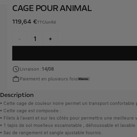
CAGE POUR ANIMAL
119,64 €
TTC/unité
P
r
-
+
i
Q
c
u
e
a
i
Livraison :
14/08
n
s
Paiement en plusieurs fois
t
1
i
1
Description
t
9
y
• Cette cage de couleur noire permet un transport confortable 
,
u
• Cette cage est composée :
6
p
• Filets à l'avant et sur les côtés pour permettre une meilleure v
4
d
• 1 tapis de sol moelleux escamotable , déhoussable et lavable 
€
a
• Sac de rangement et sangle ajustable fournis.
T