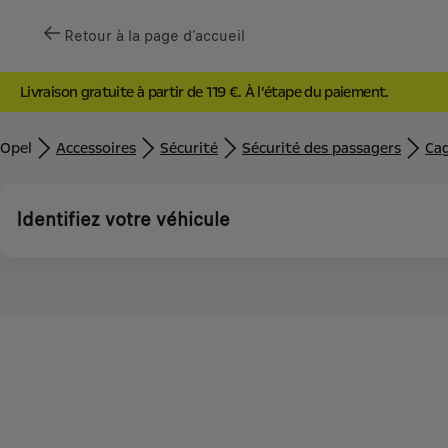
Retour à la page d'accueil
Livraison gratuite à partir de 119 €. À l’étape du paiement.
Opel
Accessoires
Sécurité
Sécurité des passagers
Cag
Identifiez votre véhicule