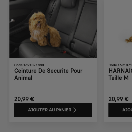
Code 1691071880
Code 169107
Ceinture De Securite Pour
HARNAIS
Animal
Taille M
20,99 €
20,99 €
AJOUTER AU PANIER
AJO