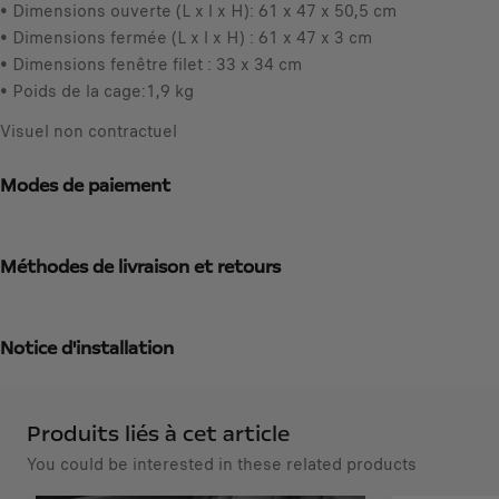
t
• Dimensions ouverte (L x l x H): 61 x 47 x 50,5 cm
T
e
• Dimensions fermée (L x l x H) : 61 x 47 x 3 cm
C
d
• Dimensions fenêtre filet : 33 x 34 cm
/
t
• Poids de la cage:1,9 kg
u
o
n
Visuel non contractuel
:
i
1
t
Modes de paiement
é
Méthodes de livraison et retours
Notice d'installation
Produits liés à cet article
You could be interested in these related products