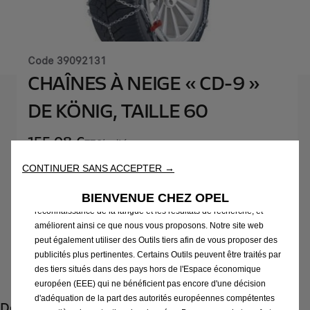
Code
39092131
CHAÎNES À NEIGE « CD-9 »
DE KÖNIG, TAILLE 60
Nous utilisons des cookies et/ou d’autres outils de suivi (les «
155,08 €
Outils ») afin de vous garantir la meilleure expérience possible
TTC/unité
sur notre site web. Ils nous permettent de vous fournir des
P
CONTINUER SANS ACCEPTER →
fonctionnalités essentielles telles que la sécurité, la gestion du
r
-
+
réseau et l’accessibilité. Les Outils améliorent la convivialité et
i
BIENVENUE CHEZ OPEL
les performances grâce à diverses fonctionnalités telles que la
Q
Produit en rupture
c
reconnaissance de la langue et les résultats de recherche, et
u
e
améliorent ainsi ce que nous vous proposons. Notre site web
AJOUTER AU PANIER
a
peut également utiliser des Outils tiers afin de vous proposer des
i
n
publicités plus pertinentes. Certains Outils peuvent être traités par
s
Paiement en plusieurs fois
des tiers situés dans des pays hors de l'Espace économique
t
1
européen (EEE) qui ne bénéficient pas encore d'une décision
i
5
d'adéquation de la part des autorités européennes compétentes
Description
t