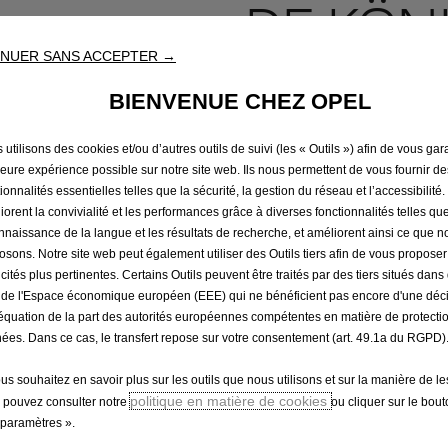
» DE KÖNI
NUER SANS ACCEPTER →
159,16 €
TTC/unité
BIENVENUE CHEZ OPEL
P
r
-
+
utilisons des cookies et/ou d’autres outils de suivi (les « Outils ») afin de vous gara
Produit en rup
i
leure expérience possible sur notre site web. Ils nous permettent de vous fournir de
Q
c
ionnalités essentielles telles que la sécurité, la gestion du réseau et l’accessibilité.
u
iorent la convivialité et les performances grâce à diverses fonctionnalités telles que
e
a
nnaissance de la langue et les résultats de recherche, et améliorent ainsi ce que 
i
osons. Notre site web peut également utiliser des Outils tiers afin de vous propose
Paiement en plusieurs fois
n
s
icités plus pertinentes. Certains Outils peuvent être traités par des tiers situés dan
t
1
 de l'Espace économique européen (EEE) qui ne bénéficient pas encore d'une déc
i
5
équation de la part des autorités européennes compétentes en matière de protecti
t
9
ées. Dans ce cas, le transfert repose sur votre consentement (art. 49.1a du RGPD)
Grâce aux brevets novateurs de König, les chaînes à neige sont 
y
,
u
ous souhaitez en savoir plus sur les outils que nous utilisons et sur la manière de le
1
politique en matière de cookies
p
 pouvez consulter notre
ou cliquer sur le bou
6
 un autre pour la serrer
paramètres ».
d
€