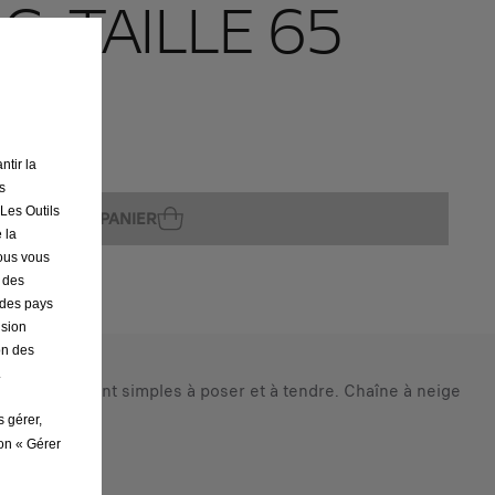
G, TAILLE 65
ntir la
ture
s
 Les Outils
AJOUTER AU PANIER
 la
nous vous
r des
s des pays
ision
on des
.
particulièrement simples à poser et à tendre. Chaîne à neige
s gérer,
ton « Gérer