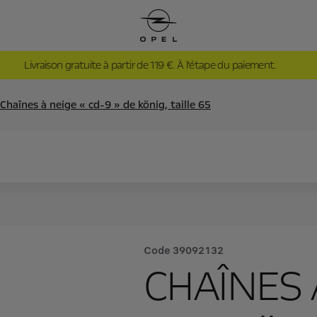
Livraison gratuite à partir de 119 €. À l’étape du paiement.
Chaînes à neige « cd-9 » de könig, taille 65
Code
39092132
CHAÎNES 