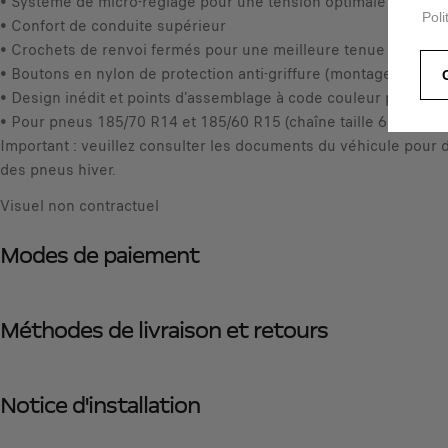
• Système de micro-réglage pour une tension optimale de la ch
Poli
• Confort de conduite supérieur
• Crochets de renvoi fermés pour une meilleure tenue de la ch
• Boutons en nylon de protection anti-griffure (montage facultat
• Design inédit et points d'assemblage à code couleur pour un
• Pour pneus 185/70 R14 et 185/60 R15 (chaîne taille 65)
Important : veuillez consulter les documents du véhicule pour d
des pneus hiver.
Visuel non contractuel
Modes de paiement
Méthodes de livraison et retours
Notice d'installation