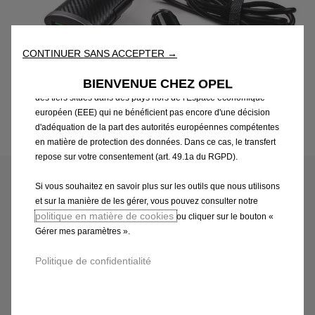
réseau et l’accessibilité. Les Outils améliorent la convivialité et
les performances grâce à diverses fonctionnalités telles que la
reconnaissance de la langue et les résultats de recherche, et
CONTINUER SANS ACCEPTER →
améliorent ainsi ce que nous vous proposons. Notre site web
peut également utiliser des Outils tiers afin de vous proposer des
BIENVENUE CHEZ OPEL
publicités plus pertinentes. Certains Outils peuvent être traités par
des tiers situés dans des pays hors de l'Espace économique
européen (EEE) qui ne bénéficient pas encore d'une décision
d'adéquation de la part des autorités européennes compétentes
Code
1643195380
en matière de protection des données. Dans ce cas, le transfert
CHARGEUR 12V AVEC 2 USB
repose sur votre consentement (art. 49.1a du RGPD).
AVANT + 2 USB ARRIERE
Si vous souhaitez en savoir plus sur les outils que nous utilisons
et sur la manière de les gérer, vous pouvez consulter notre
politique en matière de cookies
ou cliquer sur le bouton «
41,33 €
TTC/unité
Gérer mes paramètres ».
P
r
Politique de confidentialité
-
+
i
Q
c
AJOUTER AU PANIER
u
e