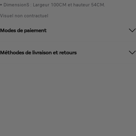
d
• DimensionS : Largeur 100CM et hauteur 54CM.
u
t
n
Visuel non contractuel
o
i
:
t
Modes de paiement
1
é
Méthodes de livraison et retours