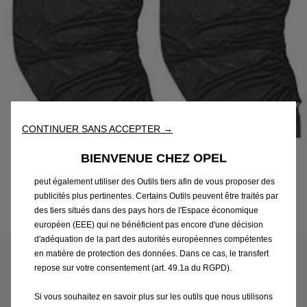
Nous utilisons des cookies et/ou d’autres outils de suivi (les «
Outils ») afin de vous garantir la meilleure expérience possible
sur notre site web. Ils nous permettent de vous fournir des
fonctionnalités essentielles telles que la sécurité, la gestion du
réseau et l’accessibilité. Les Outils améliorent la convivialité et
CONTINUER SANS ACCEPTER →
les performances grâce à diverses fonctionnalités telles que la
reconnaissance de la langue et les résultats de recherche, et
BIENVENUE CHEZ OPEL
améliorent ainsi ce que nous vous proposons. Notre site web
peut également utiliser des Outils tiers afin de vous proposer des
publicités plus pertinentes. Certains Outils peuvent être traités par
des tiers situés dans des pays hors de l'Espace économique
Code
1675978080
européen (EEE) qui ne bénéficient pas encore d'une décision
CHAUSSETTES DE
d'adéquation de la part des autorités européennes compétentes
en matière de protection des données. Dans ce cas, le transfert
PROTECTION SOLAIRE -
repose sur votre consentement (art. 49.1a du RGPD).
TAILLE L
Si vous souhaitez en savoir plus sur les outils que nous utilisons