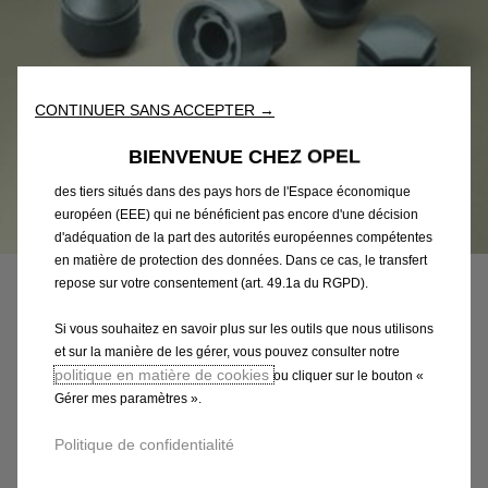
sur notre site web. Ils nous permettent de vous fournir des
fonctionnalités essentielles telles que la sécurité, la gestion du
réseau et l’accessibilité. Les Outils améliorent la convivialité et
les performances grâce à diverses fonctionnalités telles que la
reconnaissance de la langue et les résultats de recherche, et
CONTINUER SANS ACCEPTER →
améliorent ainsi ce que nous vous proposons. Notre site web
peut également utiliser des Outils tiers afin de vous proposer des
BIENVENUE CHEZ OPEL
publicités plus pertinentes. Certains Outils peuvent être traités par
des tiers situés dans des pays hors de l'Espace économique
européen (EEE) qui ne bénéficient pas encore d'une décision
Code
32026201
d'adéquation de la part des autorités européennes compétentes
VIS ANTIVOL DE JANTES
en matière de protection des données. Dans ce cas, le transfert
repose sur votre consentement (art. 49.1a du RGPD).
ALLIAGE
Si vous souhaitez en savoir plus sur les outils que nous utilisons
et sur la manière de les gérer, vous pouvez consulter notre
83,48 €
TTC/unité
politique en matière de cookies
ou cliquer sur le bouton «
P
Gérer mes paramètres ».
r
-
+
i
Politique de confidentialité
Q
Derniers produits en stock !
c
u