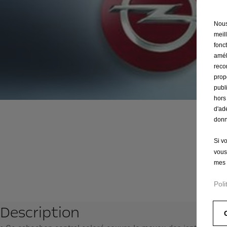
Nous 
meil
fonct
amél
reco
prop
publ
hors
d'ad
donn
Si v
vous
mes 
Poli
Description