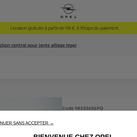
Livraison gratuite à partir de 119 €. À l’étape du paiement.
hon central pour jante alliage leger
Code
98333656PQ
CABOCHO
NUER SANS ACCEPTER →
BIENVENUE CHEZ OPEL