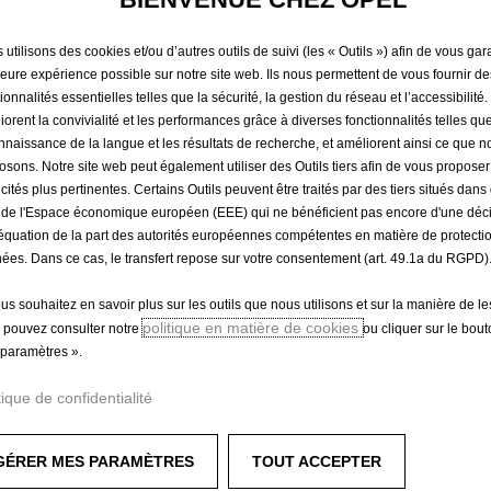
POUR JA
utilisons des cookies et/ou d’autres outils de suivi (les « Outils ») afin de vous gara
LEGER
leure expérience possible sur notre site web. Ils nous permettent de vous fournir de
ionnalités essentielles telles que la sécurité, la gestion du réseau et l’accessibilité.
iorent la convivialité et les performances grâce à diverses fonctionnalités telles que
nnaissance de la langue et les résultats de recherche, et améliorent ainsi ce que 
27,46 €
osons. Notre site web peut également utiliser des Outils tiers afin de vous propose
TTC/unité
icités plus pertinentes. Certains Outils peuvent être traités par des tiers situés dan
P
 de l'Espace économique européen (EEE) qui ne bénéficient pas encore d'une déc
r
équation de la part des autorités européennes compétentes en matière de protecti
-
+
Derniers produ
ées. Dans ce cas, le transfert repose sur votre consentement (art. 49.1a du RGPD)
i
Q
c
ous souhaitez en savoir plus sur les outils que nous utilisons et sur la manière de le
u
e
politique en matière de cookies
 pouvez consulter notre
ou cliquer sur le bou
a
i
Livraison :
12/08
paramètres ».
n
s
Paiement en plusieurs fois
t
2
tique de confidentialité
i
7
t
,
GÉRER MES PARAMÈTRES
TOUT ACCEPTER
y
4