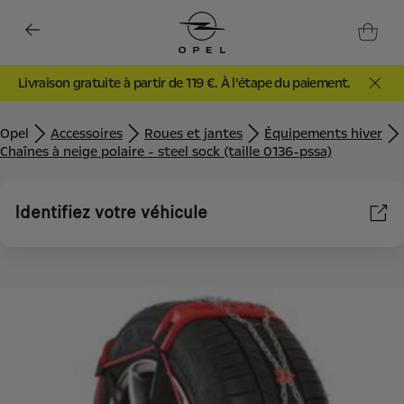
Livraison gratuite à partir de 119 €. À l’étape du paiement.
Opel
Accessoires
Roues et jantes
Équipements hiver
Chaînes à neige polaire - steel sock (taille 0136-pssa)
Identifiez votre véhicule