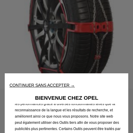
Nous utilisons des cookies et/ou d’autres outils de suivi (les «
Outils ») afin de vous garantir la meilleure expérience possible
Code
1664736080
CONTINUER SANS ACCEPTER →
sur notre site web. Ils nous permettent de vous fournir des
CHAÎNES À NEIGE POLAIRE -
fonctionnalités essentielles telles que la sécurité, la gestion du
BIENVENUE CHEZ OPEL
réseau et l’accessibilité. Les Outils améliorent la convivialité et
STEEL SOCK (TAILLE 0136-
les performances grâce à diverses fonctionnalités telles que la
reconnaissance de la langue et les résultats de recherche, et
PSSA)
améliorent ainsi ce que nous vous proposons. Notre site web
peut également utiliser des Outils tiers afin de vous proposer des
270,38 €
publicités plus pertinentes. Certains Outils peuvent être traités par
TTC/unité