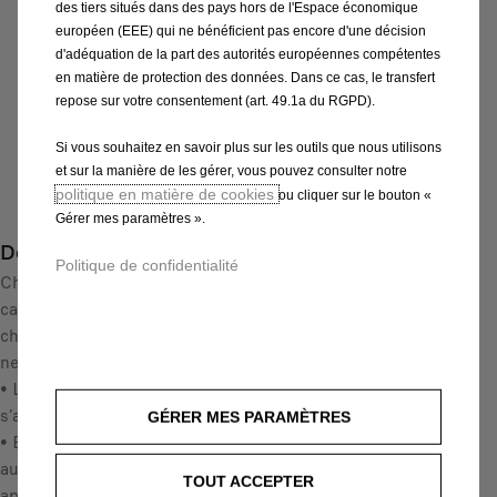
des tiers situés dans des pays hors de l'Espace économique
P
européen (EEE) qui ne bénéficient pas encore d'une décision
r
-
+
d'adéquation de la part des autorités européennes compétentes
i
en matière de protection des données. Dans ce cas, le transfert
Q
c
AJOUTER AU PANIER
repose sur votre consentement (art. 49.1a du RGPD).
u
e
a
i
Si vous souhaitez en savoir plus sur les outils que nous utilisons
Livraison :
14/08
n
et sur la manière de les gérer, vous pouvez consulter notre
s
Paiement en plusieurs fois
t
politique en matière de cookies
ou cliquer sur le bouton «
2
Gérer mes paramètres ».
i
7
Description
t
0
Politique de confidentialité
y
Chaîne en métal avec système de sangle automatique en
,
u
caoutchouc. La Steel Sock combine les avantages d’une
3
p
chaussette à neige à la sécurité et à la fiabilité d’une chaîne à
8
d
neige en aluminium.
€
a
• La chaîne est pourvue d’une bande élastique pour qu’elle
T
t
s’adapte parfaitement au pneu
T
GÉRER MES PARAMÈTRES
e
• Elle est facile à monter en 2 minutes et se tend
C
d
automatiquement si bien qu’on peut partir immédiatement
/
TOUT ACCEPTER
t
après avoir installé les chaînes à neige
u