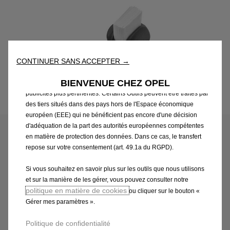
Outils ») afin de vous garantir la meilleure expérience possible
sur notre site web. Ils nous permettent de vous fournir des
fonctionnalités essentielles telles que la sécurité, la gestion du
réseau et l’accessibilité. Les Outils améliorent la convivialité et
les performances grâce à diverses fonctionnalités telles que la
CONTINUER SANS ACCEPTER →
reconnaissance de la langue et les résultats de recherche, et
améliorent ainsi ce que nous vous proposons. Notre site web
BIENVENUE CHEZ OPEL
peut également utiliser des Outils tiers afin de vous proposer des
publicités plus pertinentes. Certains Outils peuvent être traités par
Code
1662442380
des tiers situés dans des pays hors de l'Espace économique
PORTE GOBELET - NOIR
européen (EEE) qui ne bénéficient pas encore d'une décision
d'adéquation de la part des autorités européennes compétentes
en matière de protection des données. Dans ce cas, le transfert
25,44 €
TTC/unité
repose sur votre consentement (art. 49.1a du RGPD).
P
r
Si vous souhaitez en savoir plus sur les outils que nous utilisons
-
+
et sur la manière de les gérer, vous pouvez consulter notre
i
Q
politique en matière de cookies
Produit en rupture
ou cliquer sur le bouton «
c
Gérer mes paramètres ».
u
e
AJOUTER AU PANIER
a
i
Politique de confidentialité
n