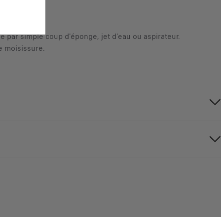
le par simple coup d'éponge, jet d'eau ou aspirateur.
de moisissure.