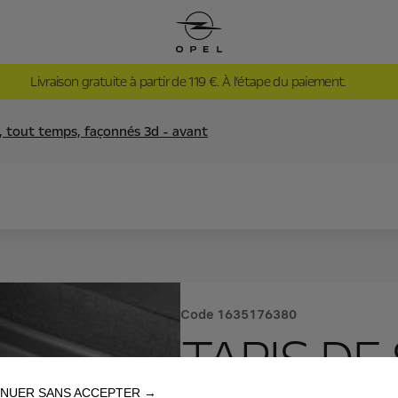
Livraison gratuite à partir de 119 €. À l’étape du paiement.
l, tout temps, façonnés 3d - avant
Code
1635176380
TAPIS DE
NUER SANS ACCEPTER →