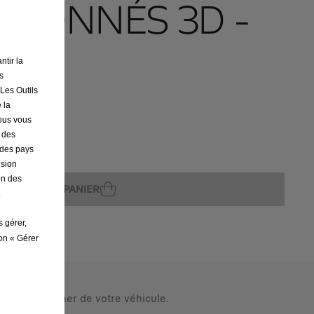
AÇONNÉS 3D -
ntir la
s
 Les Outils
 la
nous vous
r des
s des pays
ture
ision
on des
AJOUTER AU PANIER
.
s gérer,
ton « Gérer
ités du plancher de votre véhicule.