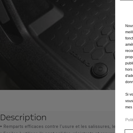
Nous 
meil
fonct
amél
reco
prop
publ
hors
d'ad
donn
Si v
vous
mes 
Description
Poli
• Remparts efficaces contre l'usure et les salissures, les tapis