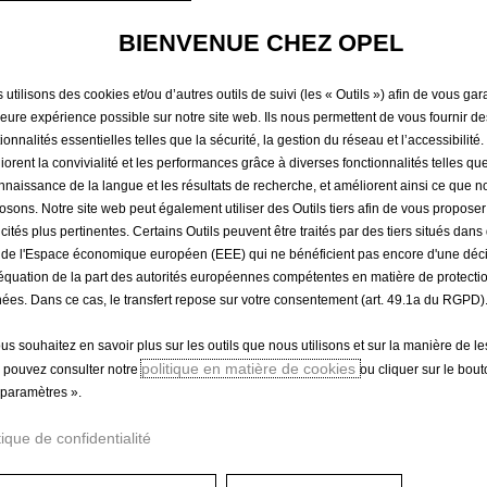
TEMPS, F
BIENVENUE CHEZ OPEL
AVANT
utilisons des cookies et/ou d’autres outils de suivi (les « Outils ») afin de vous gara
leure expérience possible sur notre site web. Ils nous permettent de vous fournir de
ionnalités essentielles telles que la sécurité, la gestion du réseau et l’accessibilité.
iorent la convivialité et les performances grâce à diverses fonctionnalités telles que
67,54 €
TTC/unité
nnaissance de la langue et les résultats de recherche, et améliorent ainsi ce que 
P
osons. Notre site web peut également utiliser des Outils tiers afin de vous propose
icités plus pertinentes. Certains Outils peuvent être traités par des tiers situés dan
r
-
+
Produit en rup
 de l'Espace économique européen (EEE) qui ne bénéficient pas encore d'une déc
i
équation de la part des autorités européennes compétentes en matière de protecti
Q
c
ées. Dans ce cas, le transfert repose sur votre consentement (art. 49.1a du RGPD)
u
e
a
i
ous souhaitez en savoir plus sur les outils que nous utilisons et sur la manière de le
Paiement en plusieurs fois
n
s
politique en matière de cookies
 pouvez consulter notre
ou cliquer sur le bou
t
6
paramètres ».
i
7
t
tique de confidentialité
,
 de sol ont été imaginés pour s'adapter parfaitement aux spécific
y
5