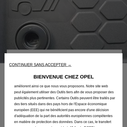
Nous utilisons des cookies et/ou d’autres outils de suivi (les «
Outils ») afin de vous garantir la meilleure expérience possible
sur notre site web. Ils nous permettent de vous fournir des
Code
1695131580
fonctionnalités essentielles telles que la sécurité, la gestion du
JEU DE TAPIS CAOUTCHOUC
CONTINUER SANS ACCEPTER →
réseau et l’accessibilité. Les Outils améliorent la convivialité et
les performances grâce à diverses fonctionnalités telles que la
EN FORME - AVANT ET
BIENVENUE CHEZ OPEL
reconnaissance de la langue et les résultats de recherche, et
ARRIERE
améliorent ainsi ce que nous vous proposons. Notre site web
peut également utiliser des Outils tiers afin de vous proposer des
publicités plus pertinentes. Certains Outils peuvent être traités par
88,00 €
TTC/unité
des tiers situés dans des pays hors de l'Espace économique
P
européen (EEE) qui ne bénéficient pas encore d'une décision
r
d'adéquation de la part des autorités européennes compétentes
-
+
en matière de protection des données. Dans ce cas, le transfert
i