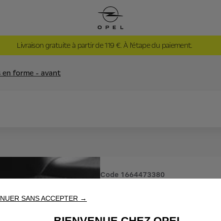
Livraison gratuite à partir de 119 €. À l’étape du paiement.
s en forme - avant
Code
1664473380
JEU DE T
NUER SANS ACCEPTER →
BIENVENUE CHEZ OPEL