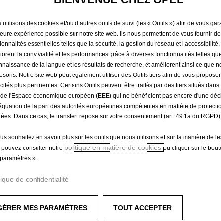
- AVANT
utilisons des cookies et/ou d’autres outils de suivi (les « Outils ») afin de vous gara
leure expérience possible sur notre site web. Ils nous permettent de vous fournir de
75,17 €
ionnalités essentielles telles que la sécurité, la gestion du réseau et l’accessibilité.
TTC/unité
iorent la convivialité et les performances grâce à diverses fonctionnalités telles que
P
nnaissance de la langue et les résultats de recherche, et améliorent ainsi ce que 
r
-
+
osons. Notre site web peut également utiliser des Outils tiers afin de vous propose
i
icités plus pertinentes. Certains Outils peuvent être traités par des tiers situés dan
Q
c
 de l'Espace économique européen (EEE) qui ne bénéficient pas encore d'une déc
u
e
équation de la part des autorités européennes compétentes en matière de protecti
a
ées. Dans ce cas, le transfert repose sur votre consentement (art. 49.1a du RGPD)
i
Livraison :
13/08
n
s
ous souhaitez en savoir plus sur les outils que nous utilisons et sur la manière de le
Paiement en plusieurs fois
t
7
politique en matière de cookies
 pouvez consulter notre
ou cliquer sur le bou
i
5
paramètres ».
t
,
y
1
tique de confidentialité
 de sol ont été imaginés pour s'adapter parfaitement aux spécific
u
7
excellente tenue au sol.
p
€
GÉRER MES PARAMÈTRES
TOUT ACCEPTER
ement au plancher pour une protection optimale du sol et un ren
d
T