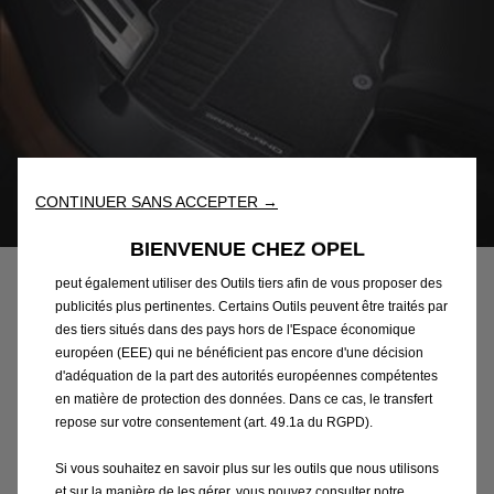
Nous utilisons des cookies et/ou d’autres outils de suivi (les «
Outils ») afin de vous garantir la meilleure expérience possible
sur notre site web. Ils nous permettent de vous fournir des
fonctionnalités essentielles telles que la sécurité, la gestion du
réseau et l’accessibilité. Les Outils améliorent la convivialité et
CONTINUER SANS ACCEPTER →
les performances grâce à diverses fonctionnalités telles que la
Code
1693475680
reconnaissance de la langue et les résultats de recherche, et
BIENVENUE CHEZ OPEL
JEU DE TAPIS EN FORME -
améliorent ainsi ce que nous vous proposons. Notre site web
peut également utiliser des Outils tiers afin de vous proposer des
AVANT ET ARRIERE
publicités plus pertinentes. Certains Outils peuvent être traités par
des tiers situés dans des pays hors de l'Espace économique
74,00 €
européen (EEE) qui ne bénéficient pas encore d'une décision
TTC/unité
d'adéquation de la part des autorités européennes compétentes
P
en matière de protection des données. Dans ce cas, le transfert
r
-
+
repose sur votre consentement (art. 49.1a du RGPD).
i
Q
c
AJOUTER AU PANIER
Si vous souhaitez en savoir plus sur les outils que nous utilisons
u
e
et sur la manière de les gérer, vous pouvez consulter notre