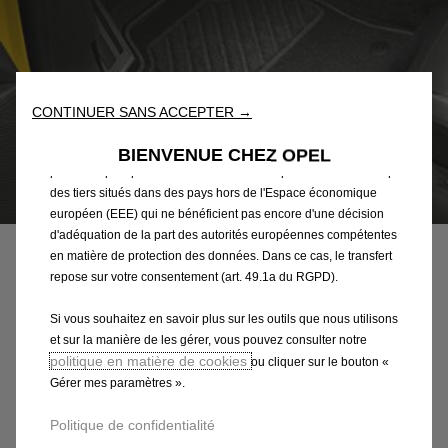
Outils ») afin de vous garantir la meilleure expérience possible
sur notre site web. Ils nous permettent de vous fournir des
fonctionnalités essentielles telles que la sécurité, la gestion du
réseau et l’accessibilité. Les Outils améliorent la convivialité et
les performances grâce à diverses fonctionnalités telles que la
reconnaissance de la langue et les résultats de recherche, et
CONTINUER SANS ACCEPTER →
améliorent ainsi ce que nous vous proposons. Notre site web
peut également utiliser des Outils tiers afin de vous proposer des
BIENVENUE CHEZ OPEL
publicités plus pertinentes. Certains Outils peuvent être traités par
des tiers situés dans des pays hors de l'Espace économique
Code
1690199280
européen (EEE) qui ne bénéficient pas encore d'une décision
JEU DE TAPIS MOQUETTE
d'adéquation de la part des autorités européennes compétentes
en matière de protection des données. Dans ce cas, le transfert
AIGUILLETEE - AVANT ET
repose sur votre consentement (art. 49.1a du RGPD).
ARRIERE
Si vous souhaitez en savoir plus sur les outils que nous utilisons
et sur la manière de les gérer, vous pouvez consulter notre
36,20 €
politique en matière de cookies
TTC/unité
ou cliquer sur le bouton «
Gérer mes paramètres ».
P
r
-
+
Politique de confidentialité
i