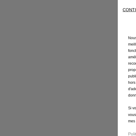
CONTI
Nous 
meil
fonct
amél
reco
prop
publ
hors
d'ad
donn
Si v
vous
mes 
Poli