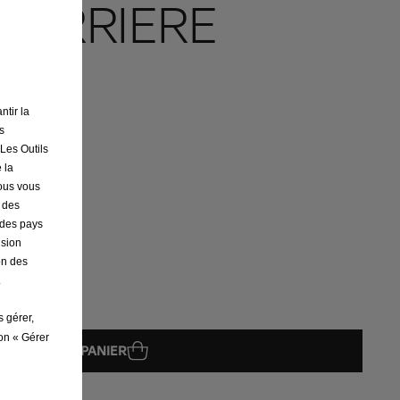
 ARRIERE
ntir la
s
 Les Outils
 la
nous vous
r des
s des pays
ision
on des
.
s gérer,
ton « Gérer
AJOUTER AU PANIER