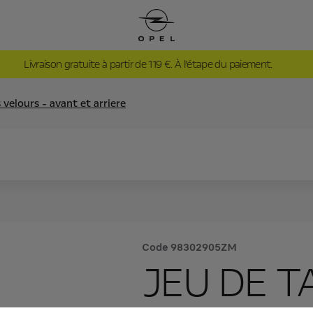
Livraison gratuite à partir de 119 €. À l’étape du paiement.
 velours - avant et arriere
Code
98302905ZM
JEU DE T