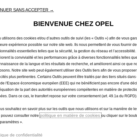
AVANT ET
NUER SANS ACCEPTER →
BIENVENUE CHEZ OPEL
114,56 €
TTC/unité
P
utilisons des cookies et/ou d’autres outils de suivi (les « Outils ») afin de vous gara
r
leure expérience possible sur notre site web. Ils nous permettent de vous fournir de
-
+
i
ionnalités essentielles telles que la sécurité, la gestion du réseau et l’accessibilité.
Q
iorent la convivialité et les performances grâce à diverses fonctionnalités telles que
c
u
nnaissance de la langue et les résultats de recherche, et améliorent ainsi ce que 
e
osons. Notre site web peut également utiliser des Outils tiers afin de vous propose
a
i
icités plus pertinentes. Certains Outils peuvent être traités par des tiers situés dan
n
s
 de l'Espace économique européen (EEE) qui ne bénéficient pas encore d'une déc
t
1
équation de la part des autorités européennes compétentes en matière de protecti
i
1
ées. Dans ce cas, le transfert repose sur votre consentement (art. 49.1a du RGPD)
t
4
y
ous souhaitez en savoir plus sur les outils que nous utilisons et sur la manière de le
,
politique en matière de cookies
u
 pouvez consulter notre
ou cliquer sur le bou
5
paramètres ».
p
6
d
€
tique de confidentialité
Livraison :
13/08