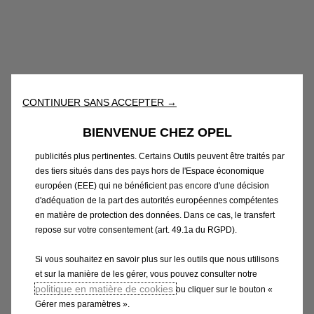
Nous utilisons des cookies et/ou d’autres outils de suivi (les «
Outils ») afin de vous garantir la meilleure expérience possible
sur notre site web. Ils nous permettent de vous fournir des
fonctionnalités essentielles telles que la sécurité, la gestion du
réseau et l’accessibilité. Les Outils améliorent la convivialité et
les performances grâce à diverses fonctionnalités telles que la
CONTINUER SANS ACCEPTER →
reconnaissance de la langue et les résultats de recherche, et
améliorent ainsi ce que nous vous proposons. Notre site web
BIENVENUE CHEZ OPEL
peut également utiliser des Outils tiers afin de vous proposer des
publicités plus pertinentes. Certains Outils peuvent être traités par
des tiers situés dans des pays hors de l'Espace économique
européen (EEE) qui ne bénéficient pas encore d'une décision
d'adéquation de la part des autorités européennes compétentes
en matière de protection des données. Dans ce cas, le transfert
Code
1656160380
repose sur votre consentement (art. 49.1a du RGPD).
KIT HIVER
Si vous souhaitez en savoir plus sur les outils que nous utilisons
37,07 €
et sur la manière de les gérer, vous pouvez consulter notre
TTC/unité
politique en matière de cookies
ou cliquer sur le bouton «
P
Gérer mes paramètres ».