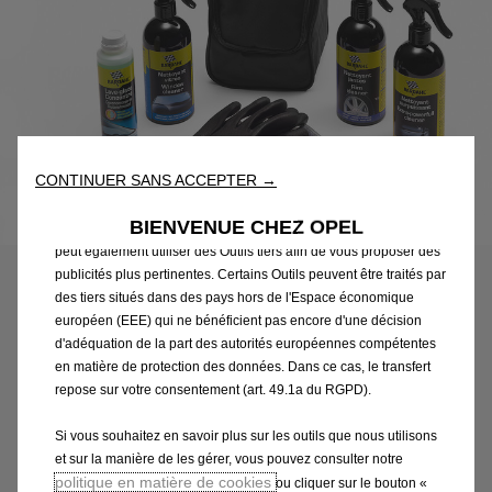
Nous utilisons des cookies et/ou d’autres outils de suivi (les «
Outils ») afin de vous garantir la meilleure expérience possible
sur notre site web. Ils nous permettent de vous fournir des
fonctionnalités essentielles telles que la sécurité, la gestion du
réseau et l’accessibilité. Les Outils améliorent la convivialité et
CONTINUER SANS ACCEPTER →
les performances grâce à diverses fonctionnalités telles que la
reconnaissance de la langue et les résultats de recherche, et
Code
1664482680
BIENVENUE CHEZ OPEL
améliorent ainsi ce que nous vous proposons. Notre site web
MALETTE D’ENTRETIEN -
peut également utiliser des Outils tiers afin de vous proposer des
publicités plus pertinentes. Certains Outils peuvent être traités par
NOIRE
des tiers situés dans des pays hors de l'Espace économique
européen (EEE) qui ne bénéficient pas encore d'une décision
d'adéquation de la part des autorités européennes compétentes
78,36 €
TTC/unité
en matière de protection des données. Dans ce cas, le transfert
P
repose sur votre consentement (art. 49.1a du RGPD).
r
-
+
i
Si vous souhaitez en savoir plus sur les outils que nous utilisons
Q
c
et sur la manière de les gérer, vous pouvez consulter notre
AJOUTER AU PANIER
u
politique en matière de cookies
e
ou cliquer sur le bouton «