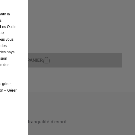
ntir la
s
 Les Outils
 la
nous vous
ture
r des
s des pays
ision
AJOUTER AU PANIER
on des
.
s gérer,
ton « Gérer
ez.
nts et une tranquilité d'esprit.