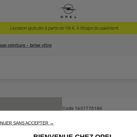
Livraison gratuite à partir de 119 €. À l’étape du paiement.
pe ceinture - brise vitre
Code
1637770180
COUPE CE
NUER SANS ACCEPTER →
BIENVENUE CHEZ OPEL