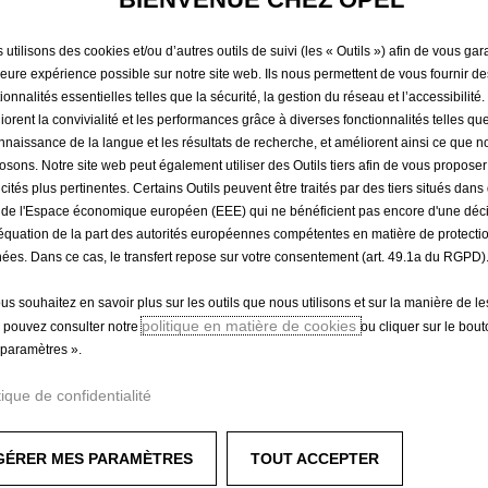
VITRE
utilisons des cookies et/ou d’autres outils de suivi (les « Outils ») afin de vous gara
leure expérience possible sur notre site web. Ils nous permettent de vous fournir de
24,89 €
ionnalités essentielles telles que la sécurité, la gestion du réseau et l’accessibilité.
TTC/unité
iorent la convivialité et les performances grâce à diverses fonctionnalités telles que
P
nnaissance de la langue et les résultats de recherche, et améliorent ainsi ce que 
r
-
+
Produit en rup
osons. Notre site web peut également utiliser des Outils tiers afin de vous propose
i
icités plus pertinentes. Certains Outils peuvent être traités par des tiers situés dan
Q
c
 de l'Espace économique européen (EEE) qui ne bénéficient pas encore d'une déc
u
e
équation de la part des autorités européennes compétentes en matière de protecti
a
ées. Dans ce cas, le transfert repose sur votre consentement (art. 49.1a du RGPD)
i
n
Paiement en plusieurs fois
s
ous souhaitez en savoir plus sur les outils que nous utilisons et sur la manière de le
t
2
politique en matière de cookies
 pouvez consulter notre
ou cliquer sur le bou
i
4
paramètres ».
t
,
ir se sortir de situations dangereuses.
y
8
tique de confidentialité
 vous sauvez la vie. Protégez-vous, ainsi que ceux que vous aim
u
9
és, ce produit vous procure une sérénité dans tous vos déplaceme
p
€
GÉRER MES PARAMÈTRES
TOUT ACCEPTER
d
T