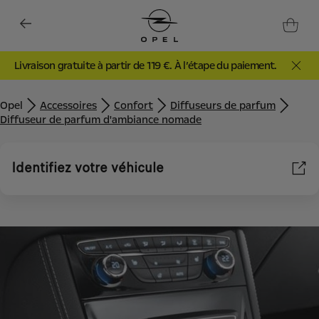
Livraison gratuite à partir de 119 €. À l’étape du paiement.
Opel
Accessoires
Confort
Diffuseurs de parfum
Diffuseur de parfum d'ambiance nomade
Identifiez votre véhicule
Nous utilisons des cookies et/ou d’autres outils de suivi (les «
Outils ») afin de vous garantir la meilleure expérience possible
sur notre site web. Ils nous permettent de vous fournir des
fonctionnalités essentielles telles que la sécurité, la gestion du
réseau et l’accessibilité. Les Outils améliorent la convivialité et
les performances grâce à diverses fonctionnalités telles que la