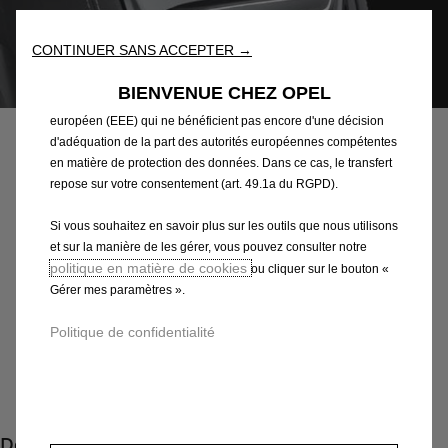
reconnaissance de la langue et les résultats de recherche, et
améliorent ainsi ce que nous vous proposons. Notre site web
CONTINUER SANS ACCEPTER →
peut également utiliser des Outils tiers afin de vous proposer des
publicités plus pertinentes. Certains Outils peuvent être traités par
Code
39108811
BIENVENUE CHEZ OPEL
des tiers situés dans des pays hors de l'Espace économique
DIFFUSEUR DE PARFUM
européen (EEE) qui ne bénéficient pas encore d'une décision
d'adéquation de la part des autorités européennes compétentes
D'AMBIANCE NOMADE
en matière de protection des données. Dans ce cas, le transfert
repose sur votre consentement (art. 49.1a du RGPD).
81,52 €
TTC/unité
Si vous souhaitez en savoir plus sur les outils que nous utilisons
P
et sur la manière de les gérer, vous pouvez consulter notre
r
-
+
politique en matière de cookies
ou cliquer sur le bouton «
i
Gérer mes paramètres ».
Q
Produit en rupture
c
u
e
AJOUTER AU PANIER
Politique de confidentialité
a
i
n
s
Paiement en plusieurs fois
t
8
i
1
Description
t