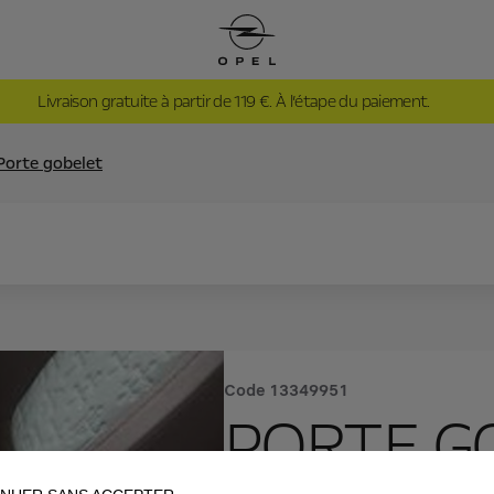
Livraison gratuite à partir de 119 €. À l’étape du paiement.
Porte gobelet
Code
13349951
PORTE G