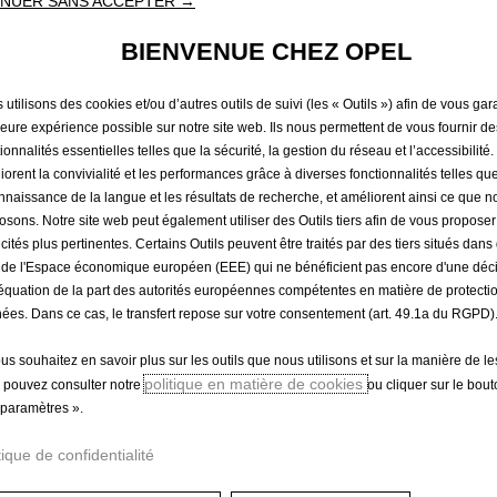
NUER SANS ACCEPTER →
58,02 €
TTC/unité
BIENVENUE CHEZ OPEL
P
r
-
+
Produit en rup
utilisons des cookies et/ou d’autres outils de suivi (les « Outils ») afin de vous gara
i
Q
leure expérience possible sur notre site web. Ils nous permettent de vous fournir de
c
ionnalités essentielles telles que la sécurité, la gestion du réseau et l’accessibilité.
u
e
iorent la convivialité et les performances grâce à diverses fonctionnalités telles que
a
i
nnaissance de la langue et les résultats de recherche, et améliorent ainsi ce que 
n
s
osons. Notre site web peut également utiliser des Outils tiers afin de vous propose
t
5
icités plus pertinentes. Certains Outils peuvent être traités par des tiers situés dan
i
8
 de l'Espace économique européen (EEE) qui ne bénéficient pas encore d'une déc
t
équation de la part des autorités européennes compétentes en matière de protecti
,
y
ées. Dans ce cas, le transfert repose sur votre consentement (art. 49.1a du RGPD)
0
u
2
Paiement en plusieurs fois
ous souhaitez en savoir plus sur les outils que nous utilisons et sur la manière de le
p
€
politique en matière de cookies
 pouvez consulter notre
ou cliquer sur le bou
d
T
paramètres ».
a
T
t
C
ut être utilisé selon différentes combinaisons avec l'adaptateur
tique de confidentialité
e
/