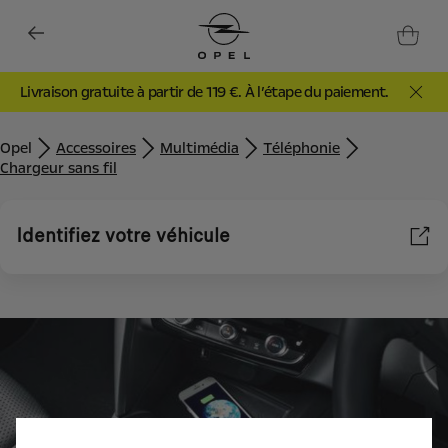
Livraison gratuite à partir de 119 €. À l’étape du paiement.
Opel
Accessoires
Multimédia
Téléphonie
Chargeur sans fil
Identifiez votre véhicule
Nous utilisons des cookies et/ou d’autres outils de suivi (les «
Outils ») afin de vous garantir la meilleure expérience possible
sur notre site web. Ils nous permettent de vous fournir des
fonctionnalités essentielles telles que la sécurité, la gestion du
réseau et l’accessibilité. Les Outils améliorent la convivialité et
les performances grâce à diverses fonctionnalités telles que la
reconnaissance de la langue et les résultats de recherche, et
améliorent ainsi ce que nous vous proposons. Notre site web
peut également utiliser des Outils tiers afin de vous proposer des