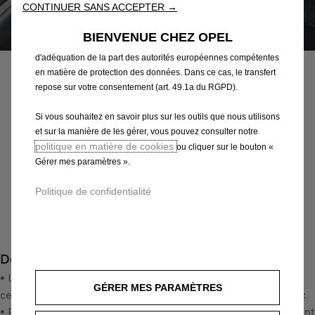
CONTINUER SANS ACCEPTER →
publicités plus pertinentes. Certains Outils peuvent être traités par
des tiers situés dans des pays hors de l'Espace économique
Code
9835172580
BIENVENUE CHEZ OPEL
européen (EEE) qui ne bénéficient pas encore d'une décision
CHARGEUR SANS FIL
d'adéquation de la part des autorités européennes compétentes
en matière de protection des données. Dans ce cas, le transfert
170,11 €
repose sur votre consentement (art. 49.1a du RGPD).
TTC/unité
P
Si vous souhaitez en savoir plus sur les outils que nous utilisons
r
-
+
et sur la manière de les gérer, vous pouvez consulter notre
i
politique en matière de cookies
ou cliquer sur le bouton «
Q
Produit en rupture
c
Gérer mes paramètres ».
u
e
AJOUTER AU PANIER
a
Politique de confidentialité
i
n
s
Paiement en plusieurs fois
t
1
i
7
Description
t
0
y
• Un chargeur sans fil dans un casier ouvert (dans la console
,
GÉRER MES PARAMÈTRES
u
centrale avant) avec revêtement de protection en caoutchouc.
1
p
• Peut être utilisé avec les smartphones d'une dimension allant
1