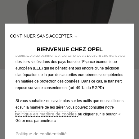
Outils ») afin de vous garantir la meilleure expérience possible
sur notre site web. Ils nous permettent de vous fournir des
fonctionnalités essentielles telles que la sécurité, la gestion du
réseau et l’accessibilité. Les Outils améliorent la convivialité et
les performances grâce à diverses fonctionnalités telles que la
CONTINUER SANS ACCEPTER →
reconnaissance de la langue et les résultats de recherche, et
améliorent ainsi ce que nous vous proposons. Notre site web
BIENVENUE CHEZ OPEL
peut également utiliser des Outils tiers afin de vous proposer des
publicités plus pertinentes. Certains Outils peuvent être traités par
des tiers situés dans des pays hors de l'Espace économique
Code
9837851280
européen (EEE) qui ne bénéficient pas encore d'une décision
RANGEMENT POUR CÂBLE
d'adéquation de la part des autorités européennes compétentes
en matière de protection des données. Dans ce cas, le transfert
DE RECHARGE - OPEL
repose sur votre consentement (art. 49.1a du RGPD).
36,90 €
TTC/unité
Si vous souhaitez en savoir plus sur les outils que nous utilisons
P
et sur la manière de les gérer, vous pouvez consulter notre
politique en matière de cookies
r
ou cliquer sur le bouton «
-
+
Gérer mes paramètres ».
i
Q
c
AJOUTER AU PANIER
Politique de confidentialité
u
e