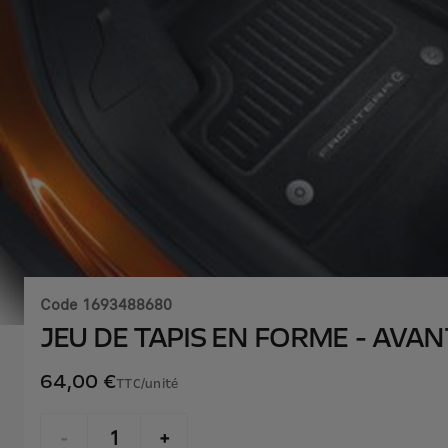
Code
1693488680
JEU DE TAPIS EN FORME - AVAN
64,00 €
TTC/unité
P
r
-
+