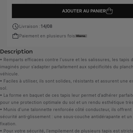
i
Q
c
AJOUTER AU PANIER
u
e
a
i
Livraison :
14/08
n
s
Paiement en plusieurs fois
t
6
i
4
Description
t
,
y
• Remparts efficaces contre l'usure et les salissures, les tapis 
0
u
imaginés pour s'adapter parfaitement aux spécificités du planc
0
p
véhicule.
€
d
• Faciles à utiliser, ils sont solides, résistants et assurent une 
T
a
sol.
T
t
• La forme en baquet de ces tapis leur permet d'adhérer parfai
C
e
pour une protection optimale du sol et un rendu esthétique très 
/
d
• Munis d'une talonnette renforcée côté conducteur, ils offren
u
t
sécurité anti-glissement : une sous-couche antidérapante et u
n
o
fixation.
i
:
• Pour votre sécurité, l'empilement de plusieurs tapis est stric
t