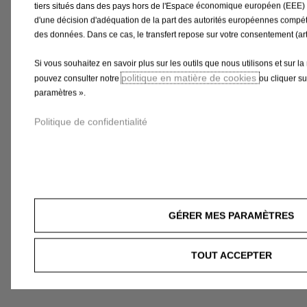
tiers situés dans des pays hors de l'Espace économique européen (EEE) 
d'une décision d'adéquation de la part des autorités européennes compét
des données. Dans ce cas, le transfert repose sur votre consentement (a
Code 1694113180
Code 169411
Si vous souhaitez en savoir plus sur les outils que nous utilisons et sur l
Tapis De Coffre - Moquette
Tapis De
politique en matière de cookies
pouvez consulter notre
ou cliquer s
Aiguilletee
Aiguillet
paramètres ».
Politique de confidentialité
49,00 €
49,00 €
AJOUTER AU PANIER
AJO
GÉRER MES PARAMÈTRES
Price
Price
TOUT ACCEPTER
is
is
49,00
49,00
€
€