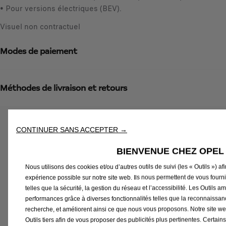
1
• Pour versions électriques (BEV).
é
Visuel non contractuel
Modes de paiement
Méthodes de livraison et retours
Produits liés à cet article
CONTINUER SANS ACCEPTER →
You could be interested in these related products
BIENVENUE CHEZ OPEL
Nous utilisons des cookies et/ou d’autres outils de suivi (les « Outils ») af
expérience possible sur notre site web. Ils nous permettent de vous fourni
telles que la sécurité, la gestion du réseau et l’accessibilité. Les Outils amé
performances grâce à diverses fonctionnalités telles que la reconnaissanc
recherche, et améliorent ainsi ce que nous vous proposons. Notre site we
Outils tiers afin de vous proposer des publicités plus pertinentes. Certains