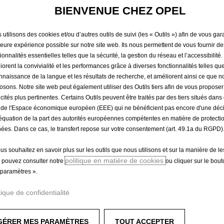
36 KG (G
BIENVENUE CHEZ OPEL
utilisons des cookies et/ou d’autres outils de suivi (les « Outils ») afin de vous gara
231,83 €
leure expérience possible sur notre site web. Ils nous permettent de vous fournir de
TTC/unité
ionnalités essentielles telles que la sécurité, la gestion du réseau et l’accessibilité.
P
iorent la convivialité et les performances grâce à diverses fonctionnalités telles que
r
-
+
Produit en rup
nnaissance de la langue et les résultats de recherche, et améliorent ainsi ce que 
i
osons. Notre site web peut également utiliser des Outils tiers afin de vous propose
Q
c
icités plus pertinentes. Certains Outils peuvent être traités par des tiers situés dan
u
e
 de l'Espace économique européen (EEE) qui ne bénéficient pas encore d'une déc
a
équation de la part des autorités européennes compétentes en matière de protecti
i
n
ées. Dans ce cas, le transfert repose sur votre consentement (art. 49.1a du RGPD)
s
t
2
ous souhaitez en savoir plus sur les outils que nous utilisons et sur la manière de le
i
3
Paiement en plusieurs fois
politique en matière de cookies
 pouvez consulter notre
ou cliquer sur le bou
t
1
paramètres ».
y
,
u
8
tique de confidentialité
p
3
12 ans.
d
€
urité les plus strictes.
GÉRER MES PARAMÈTRES
TOUT ACCEPTER