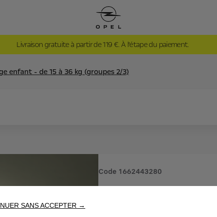
Livraison gratuite à partir de 119 €. À l’étape du paiement.
ge enfant - de 15 à 36 kg (groupes 2/3)
Code
1662443280
SIEGE EN
NUER SANS ACCEPTER →