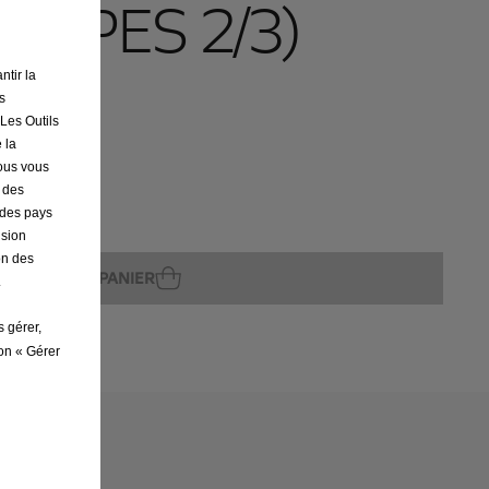
ROUPES 2/3)
ntir la
s
 Les Outils
 la
ture
nous vous
r des
s des pays
ision
on des
AJOUTER AU PANIER
.
s gérer,
ton « Gérer