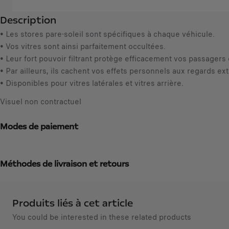
i
8
Description
t
,
y
• Les stores pare-soleil sont spécifiques à chaque véhicule.
3
u
• Vos vitres sont ainsi parfaitement occultées.
1
p
• Leur fort pouvoir filtrant protège efficacement vos passagers 
€
d
• Par ailleurs, ils cachent vos effets personnels aux regards ext
T
a
• Disponibles pour vitres latérales et vitres arrière.
T
t
C
Visuel non contractuel
e
/
d
u
Modes de paiement
t
n
o
i
:
t
Méthodes de livraison et retours
1
é
Produits liés à cet article
You could be interested in these related products