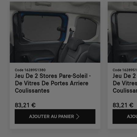
Code 1628951380
Code 162895
Jeu De 2 Stores Pare-Soleil -
Jeu De 2 
De Vitres De Portes Arriere
De Vitre
Coulissantes
Coulissa
83,21 €
83,21 €
AJOUTER AU PANIER
AJO