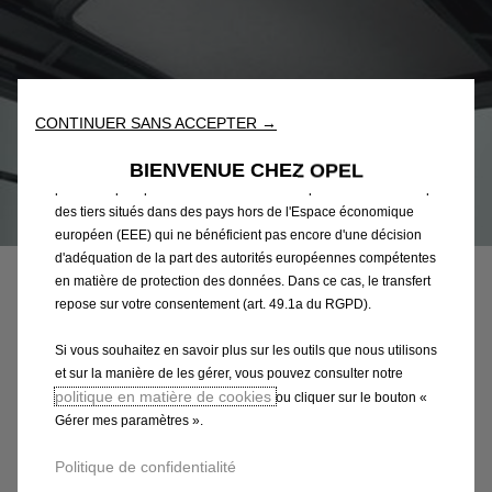
Outils ») afin de vous garantir la meilleure expérience possible
sur notre site web. Ils nous permettent de vous fournir des
fonctionnalités essentielles telles que la sécurité, la gestion du
réseau et l’accessibilité. Les Outils améliorent la convivialité et
les performances grâce à diverses fonctionnalités telles que la
reconnaissance de la langue et les résultats de recherche, et
CONTINUER SANS ACCEPTER →
améliorent ainsi ce que nous vous proposons. Notre site web
peut également utiliser des Outils tiers afin de vous proposer des
BIENVENUE CHEZ OPEL
publicités plus pertinentes. Certains Outils peuvent être traités par
des tiers situés dans des pays hors de l'Espace économique
Code
1684029780
européen (EEE) qui ne bénéficient pas encore d'une décision
STORE PARE-SOLEIL - DE
d'adéquation de la part des autorités européennes compétentes
en matière de protection des données. Dans ce cas, le transfert
VITRE PANORAMIQUE DE
repose sur votre consentement (art. 49.1a du RGPD).
TOIT
Si vous souhaitez en savoir plus sur les outils que nous utilisons
et sur la manière de les gérer, vous pouvez consulter notre
72,18 €
politique en matière de cookies
TTC/unité
ou cliquer sur le bouton «
Gérer mes paramètres ».
P
r
-
+
Politique de confidentialité
i