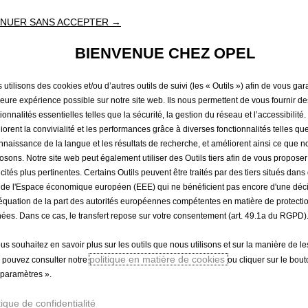
94,01 €
TTC/unité
NUER SANS ACCEPTER →
P
r
BIENVENUE CHEZ OPEL
-
+
Produit en rup
i
Q
c
utilisons des cookies et/ou d’autres outils de suivi (les « Outils ») afin de vous gara
u
e
leure expérience possible sur notre site web. Ils nous permettent de vous fournir de
a
i
ionnalités essentielles telles que la sécurité, la gestion du réseau et l’accessibilité.
n
iorent la convivialité et les performances grâce à diverses fonctionnalités telles que
s
t
nnaissance de la langue et les résultats de recherche, et améliorent ainsi ce que 
9
osons. Notre site web peut également utiliser des Outils tiers afin de vous propose
i
4
icités plus pertinentes. Certains Outils peuvent être traités par des tiers situés dan
t
,
 de l'Espace économique européen (EEE) qui ne bénéficient pas encore d'une déc
y
0
équation de la part des autorités européennes compétentes en matière de protecti
u
1
ées. Dans ce cas, le transfert repose sur votre consentement (art. 49.1a du RGPD)
p
€
d
ous souhaitez en savoir plus sur les outils que nous utilisons et sur la manière de le
T
politique en matière de cookies
a
 pouvez consulter notre
ou cliquer sur le bou
T
paramètres ».
t
C
e
/
tique de confidentialité