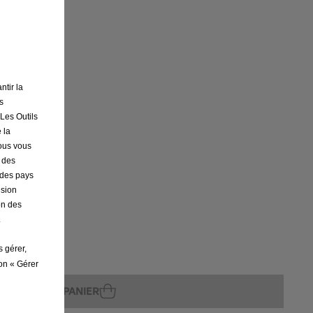
ture
ntir la
s
 Les Outils
 la
nous vous
r des
s des pays
ision
on des
.
s gérer,
ton « Gérer
AJOUTER AU PANIER