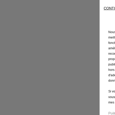
CONTI
Nous 
meil
fonct
amél
reco
prop
publ
hors
d'ad
donn
Si v
vous
mes 
Poli