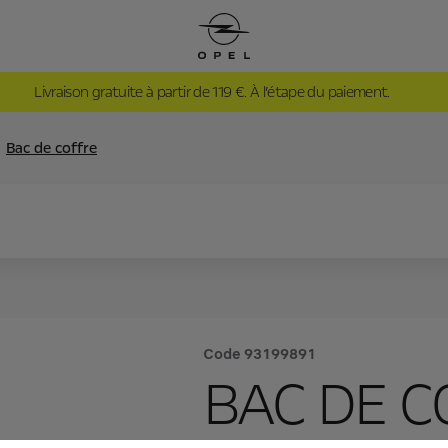
Livraison gratuite à partir de 119 €. À l’étape du paiement.
Bac de coffre
Code
93199891
BAC DE 