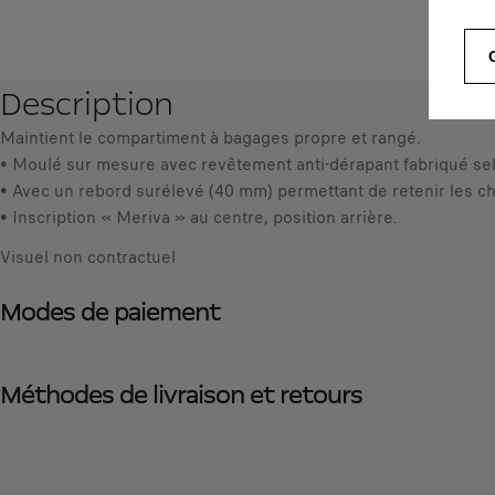
Description
Maintient le compartiment à bagages propre et rangé.
• Moulé sur mesure avec revêtement anti-dérapant fabriqué sel
• Avec un rebord surélevé (40 mm) permettant de retenir les cha
• Inscription « Meriva » au centre, position arrière.
Visuel non contractuel
Modes de paiement
Méthodes de livraison et retours