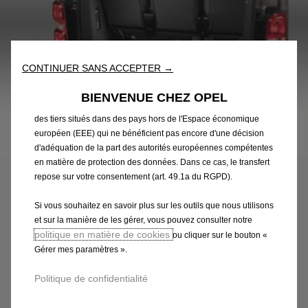
sur notre site web. Ils nous permettent de vous fournir des
fonctionnalités essentielles telles que la sécurité, la gestion du
réseau et l’accessibilité. Les Outils améliorent la convivialité et
les performances grâce à diverses fonctionnalités telles que la
reconnaissance de la langue et les résultats de recherche, et
CONTINUER SANS ACCEPTER →
améliorent ainsi ce que nous vous proposons. Notre site web
peut également utiliser des Outils tiers afin de vous proposer des
BIENVENUE CHEZ OPEL
publicités plus pertinentes. Certains Outils peuvent être traités par
des tiers situés dans des pays hors de l'Espace économique
européen (EEE) qui ne bénéficient pas encore d'une décision
Code
1614086580
d'adéquation de la part des autorités européennes compétentes
TAPIS DE COFFRE -
en matière de protection des données. Dans ce cas, le transfert
repose sur votre consentement (art. 49.1a du RGPD).
MOQUETTE AIGUILLETEE
Si vous souhaitez en savoir plus sur les outils que nous utilisons
et sur la manière de les gérer, vous pouvez consulter notre
57,25 €
TTC/unité
politique en matière de cookies
ou cliquer sur le bouton «
P
Gérer mes paramètres ».
r
-
+
i
Politique de confidentialité
Q
c
AJOUTER AU PANIER
u