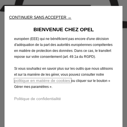
les performances grâce à diverses fonctionnalités telles que la
reconnaissance de la langue et les résultats de recherche, et
améliorent ainsi ce que nous vous proposons. Notre site web
CONTINUER SANS ACCEPTER →
peut également utiliser des Outils tiers afin de vous proposer des
publicités plus pertinentes. Certains Outils peuvent être traités par
BIENVENUE CHEZ OPEL
des tiers situés dans des pays hors de l'Espace économique
européen (EEE) qui ne bénéficient pas encore d'une décision
d'adéquation de la part des autorités européennes compétentes
en matière de protection des données. Dans ce cas, le transfert
repose sur votre consentement (art. 49.1a du RGPD).
Code
1681894080
Si vous souhaitez en savoir plus sur les outils que nous utilisons
TAPIS DE COFFRE - VELOURS
et sur la manière de les gérer, vous pouvez consulter notre
politique en matière de cookies
ou cliquer sur le bouton «
186,13 €
TTC/unité
Gérer mes paramètres ».
P
Politique de confidentialité
r
-
+
i
Q
c
AJOUTER AU PANIER
u
e
a