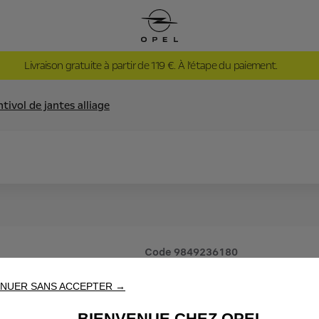
Livraison gratuite à partir de 119 €. À l’étape du paiement.
ntivol de jantes alliage
Code
9849236180
VIS ANTI
NUER SANS ACCEPTER →
BIENVENUE CHEZ OPEL