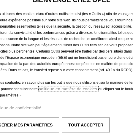
ALLIAGE
utilisons des cookies et/ou d’autres outils de suivi (les « Outils ») afin de vous gara
leure expérience possible sur notre site web. Ils nous permettent de vous fournir de
47,10 €
ionnalités essentielles telles que la sécurité, la gestion du réseau et l’accessibilité.
TTC/unité
iorent la convivialité et les performances grâce à diverses fonctionnalités telles que
P
nnaissance de la langue et les résultats de recherche, et améliorent ainsi ce que 
r
-
+
osons. Notre site web peut également utiliser des Outils tiers afin de vous propose
i
icités plus pertinentes. Certains Outils peuvent être traités par des tiers situés dan
Q
c
 de l'Espace économique européen (EEE) qui ne bénéficient pas encore d'une déc
u
e
équation de la part des autorités européennes compétentes en matière de protecti
a
ées. Dans ce cas, le transfert repose sur votre consentement (art. 49.1a du RGPD)
i
n
s
ous souhaitez en savoir plus sur les outils que nous utilisons et sur la manière de le
t
Livraison :
14/08
4
politique en matière de cookies
 pouvez consulter notre
ou cliquer sur le bou
i
7
Paiement en plusieurs fois
paramètres ».
t
,
y
1
tique de confidentialité
u
0
p
€
 efficacement vos jantes et pneumatiques.
GÉRER MES PARAMÈTRES
TOUT ACCEPTER
d
T
te et d'un pneu.