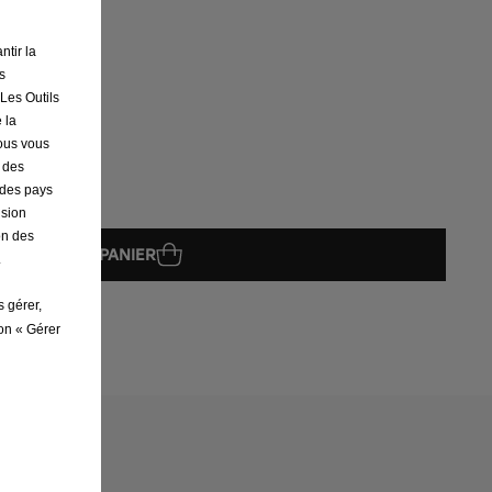
ntir la
s
 Les Outils
 la
nous vous
r des
s des pays
ision
on des
AJOUTER AU PANIER
.
s gérer,
ton « Gérer