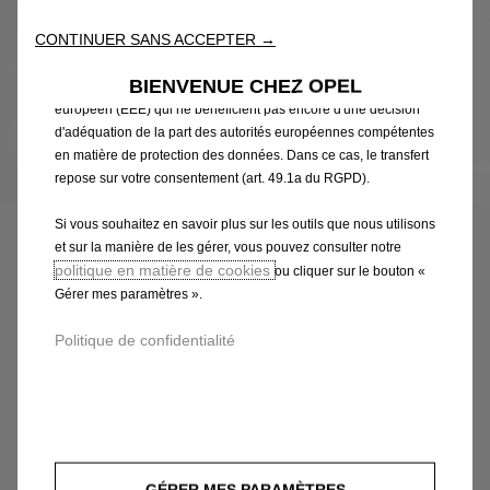
améliorent ainsi ce que nous vous proposons. Notre site web
CONTINUER SANS ACCEPTER →
peut également utiliser des Outils tiers afin de vous proposer des
publicités plus pertinentes. Certains Outils peuvent être traités par
BIENVENUE CHEZ OPEL
des tiers situés dans des pays hors de l'Espace économique
européen (EEE) qui ne bénéficient pas encore d'une décision
d'adéquation de la part des autorités européennes compétentes
en matière de protection des données. Dans ce cas, le transfert
Code
93199807
repose sur votre consentement (art. 49.1a du RGPD).
CANULE D'ECHAPPEMENT
Si vous souhaitez en savoir plus sur les outils que nous utilisons
et sur la manière de les gérer, vous pouvez consulter notre
20,27 €
TTC/unité
politique en matière de cookies
ou cliquer sur le bouton «
P
Gérer mes paramètres ».
r
-
+
Politique de confidentialité
i
Q
Produit en rupture
c
u
e
AJOUTER AU PANIER
a
i
n
s
Paiement en plusieurs fois
t
2
GÉRER MES PARAMÈTRES