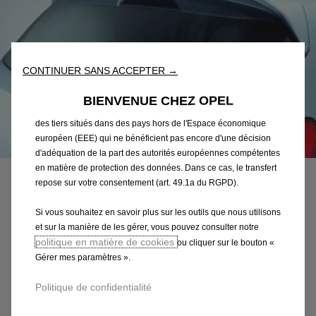
sur notre site web. Ils nous permettent de vous fournir des
fonctionnalités essentielles telles que la sécurité, la gestion du
réseau et l’accessibilité. Les Outils améliorent la convivialité et
les performances grâce à diverses fonctionnalités telles que la
reconnaissance de la langue et les résultats de recherche, et
CONTINUER SANS ACCEPTER →
améliorent ainsi ce que nous vous proposons. Notre site web
peut également utiliser des Outils tiers afin de vous proposer des
BIENVENUE CHEZ OPEL
publicités plus pertinentes. Certains Outils peuvent être traités par
des tiers situés dans des pays hors de l'Espace économique
européen (EEE) qui ne bénéficient pas encore d'une décision
Code
93199443
d'adéquation de la part des autorités européennes compétentes
BECQUET SUPERIEUR
en matière de protection des données. Dans ce cas, le transfert
repose sur votre consentement (art. 49.1a du RGPD).
570,74 €
TTC/unité
Si vous souhaitez en savoir plus sur les outils que nous utilisons
P
et sur la manière de les gérer, vous pouvez consulter notre
r
-
+
politique en matière de cookies
ou cliquer sur le bouton «
i
Gérer mes paramètres ».
Q
Produit en rupture
c
u
e
AJOUTER AU PANIER
Politique de confidentialité
a
i
n