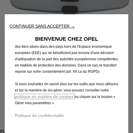
fonctionnalités essentielles telles que la sécurité, la gestion du
réseau et l’accessibilité. Les Outils améliorent la convivialité et
les performances grâce à diverses fonctionnalités telles que la
reconnaissance de la langue et les résultats de recherche, et
Code
13496063
CONTINUER SANS ACCEPTER →
améliorent ainsi ce que nous vous proposons. Notre site web
COQUILLE DE RÉTROVISEUR
peut également utiliser des Outils tiers afin de vous proposer des
BIENVENUE CHEZ OPEL
publicités plus pertinentes. Certains Outils peuvent être traités par
INTERIEUR
des tiers situés dans des pays hors de l'Espace économique
européen (EEE) qui ne bénéficient pas encore d'une décision
86,70 €
d'adéquation de la part des autorités européennes compétentes
TTC/unité
en matière de protection des données. Dans ce cas, le transfert
P
repose sur votre consentement (art. 49.1a du RGPD).
r
-
+
i
Si vous souhaitez en savoir plus sur les outils que nous utilisons
Q
Produit en rupture
c
et sur la manière de les gérer, vous pouvez consulter notre
u
e
politique en matière de cookies
ou cliquer sur le bouton «
AJOUTER AU PANIER
a
Gérer mes paramètres ».
i
n
s
Paiement en plusieurs fois
Politique de confidentialité
t
8
i
6
Description
t