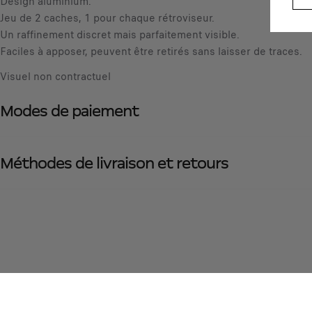
Design aluminium.
Jeu de 2 caches, 1 pour chaque rétroviseur.
Un raffinement discret mais parfaitement visible.
Faciles à apposer, peuvent être retirés sans laisser de traces.
Visuel non contractuel
Modes de paiement
Méthodes de livraison et retours