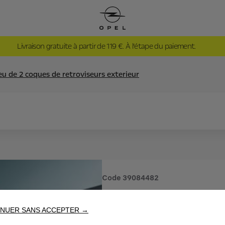
Livraison gratuite à partir de 119 €. À l’étape du paiement.
eu de 2 coques de retroviseurs exterieur
Code
39084482
JEU DE 2
NUER SANS ACCEPTER →