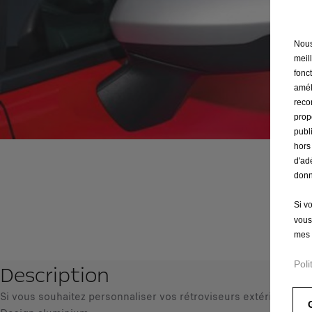
Nous 
meil
fonct
amél
reco
prop
publ
hors
d'ad
donn
Si v
vous
mes 
Poli
Description
Si vous souhaitez personnaliser vos rétroviseurs extérieurs, ce