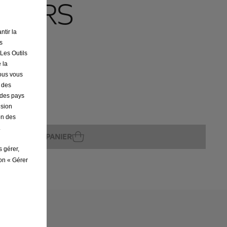
SEURS
ntir la
UR
s
 Les Outils
 la
nous vous
r des
s des pays
ision
ture
on des
.
AJOUTER AU PANIER
s gérer,
ton « Gérer