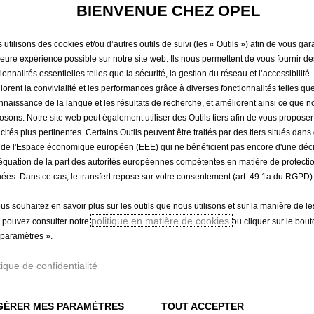
RETROVI
BIENVENUE CHEZ OPEL
utilisons des cookies et/ou d’autres outils de suivi (les « Outils ») afin de vous gara
EXTERIE
leure expérience possible sur notre site web. Ils nous permettent de vous fournir de
ionnalités essentielles telles que la sécurité, la gestion du réseau et l’accessibilité.
iorent la convivialité et les performances grâce à diverses fonctionnalités telles que
nnaissance de la langue et les résultats de recherche, et améliorent ainsi ce que 
356,15 €
TTC/unité
osons. Notre site web peut également utiliser des Outils tiers afin de vous propose
icités plus pertinentes. Certains Outils peuvent être traités par des tiers situés dan
P
 de l'Espace économique européen (EEE) qui ne bénéficient pas encore d'une déc
r
-
+
Produit en rup
équation de la part des autorités européennes compétentes en matière de protecti
i
ées. Dans ce cas, le transfert repose sur votre consentement (art. 49.1a du RGPD)
Q
c
u
e
ous souhaitez en savoir plus sur les outils que nous utilisons et sur la manière de le
a
i
politique en matière de cookies
 pouvez consulter notre
ou cliquer sur le bou
Paiement en plusieurs fois
n
s
paramètres ».
t
3
i
tique de confidentialité
5
t
6
s caches sont parfaits.
y
,
GÉRER MES PARAMÈTRES
TOUT ACCEPTER