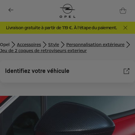
Livraison gratuite à partir de 119 €. À l’étape du paiement.
Opel
Accessoires
Style
Personnalisation extérieure
Jeu de 2 coques de retroviseurs exterieur
Identifiez votre véhicule
Nous utilisons des cookies et/ou d’autres outils de suivi (les «
Outils ») afin de vous garantir la meilleure expérience possible
sur notre site web. Ils nous permettent de vous fournir des
fonctionnalités essentielles telles que la sécurité, la gestion du
réseau et l’accessibilité. Les Outils améliorent la convivialité et