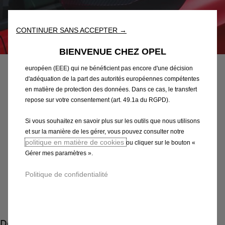
les performances grâce à diverses fonctionnalités telles que la
reconnaissance de la langue et les résultats de recherche, et
améliorent ainsi ce que nous vous proposons. Notre site web
CONTINUER SANS ACCEPTER →
peut également utiliser des Outils tiers afin de vous proposer des
Code
39084485
publicités plus pertinentes. Certains Outils peuvent être traités par
BIENVENUE CHEZ OPEL
JEU DE 2 COQUES DE
des tiers situés dans des pays hors de l'Espace économique
européen (EEE) qui ne bénéficient pas encore d'une décision
RETROVISEURS EXTERIEUR
d'adéquation de la part des autorités européennes compétentes
en matière de protection des données. Dans ce cas, le transfert
187,28 €
repose sur votre consentement (art. 49.1a du RGPD).
TTC/unité
P
Si vous souhaitez en savoir plus sur les outils que nous utilisons
r
-
+
et sur la manière de les gérer, vous pouvez consulter notre
i
politique en matière de cookies
ou cliquer sur le bouton «
Q
Produit en rupture
c
Gérer mes paramètres ».
u
e
AJOUTER AU PANIER
a
Politique de confidentialité
i
n
s
Paiement en plusieurs fois
t
1
i
8
Description
t